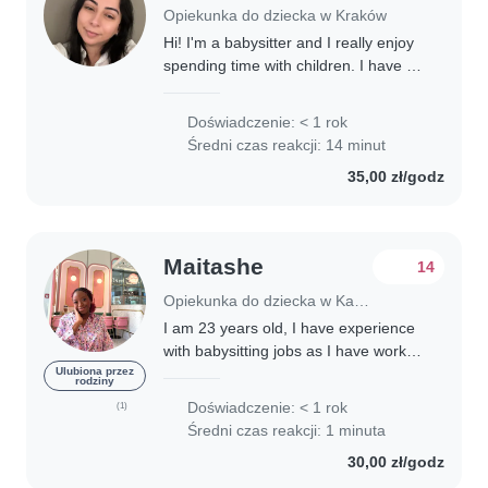
Opiekunka do dziecka w Kraków
Hi! I'm a babysitter and I really enjoy
spending time with children. I have a
degree in Biology and have
pedagogical training. I enjoy reading
Doświadczenie: < 1 rok
to children, teaching languages, and..
Średni czas reakcji: 14 minut
35,00 zł/godz
Maitashe
14
Opiekunka do dziecka w Katowice
I am 23 years old, I have experience
with babysitting jobs as I have worked
for 2 polish families before. I love
Ulubiona przez
rodziny
babies heartily, I can cook and clean
Doświadczenie: < 1 rok
(1)
and I am an English speaker...
Średni czas reakcji: 1 minuta
30,00 zł/godz