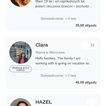
Mam 19 lat i od najmłodszych lat
jestem otoczona dziećmi – pochodzę
z dużej rodziny, co pozwoliło mi
zdobyć doświadczenie w opiece nad
Doświadczenie: > 4 lata
maluchami w różnym wieku. Praca z
35,00 zł/godz
dziećmi nie..
Clara
11
Niania w Warszawa
Hello families, The family I am
working with is going on vacation so I
am available full time from 08/08 until
Ulubiona przez
rodziny
16/08 About me: I am from Mexico,
Doświadczenie: > 2 lata
taking care and teaching Spanish to..
40,00 zł/godz
HAZEL