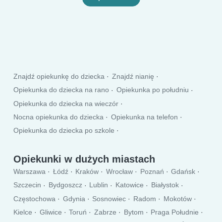
Znajdź opiekunkę do dziecka
Znajdź nianię
Opiekunka do dziecka na rano
Opiekunka po południu
Opiekunka do dziecka na wieczór
Nocna opiekunka do dziecka
Opiekunka na telefon
Opiekunka do dziecka po szkole
Opiekunka do dziecka w dni powszednie
Opiekunka weekendowa
Opiekunki w dużych miastach
Warszawa
Łódź
Kraków
Wrocław
Poznań
Gdańsk
Szczecin
Bydgoszcz
Lublin
Katowice
Białystok
Częstochowa
Gdynia
Sosnowiec
Radom
Mokotów
Kielce
Gliwice
Toruń
Zabrze
Bytom
Praga Południe