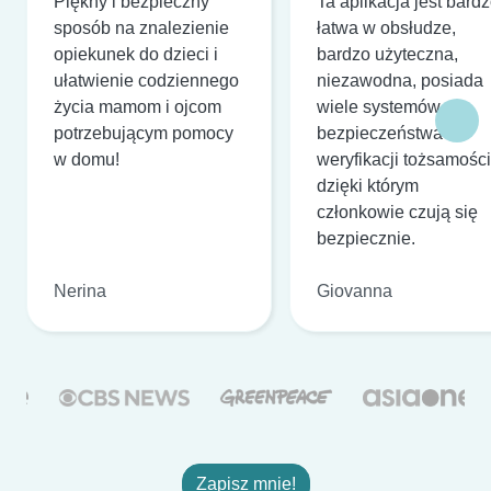
Piękny i bezpieczny
Ta aplikacja jest bard
sposób na znalezienie
łatwa w obsłudze,
opiekunek do dzieci i
bardzo użyteczna,
ułatwienie codziennego
niezawodna, posiada
życia mamom i ojcom
wiele systemów
potrzebującym pomocy
bezpieczeństwa i
w domu!
weryfikacji tożsamości
dzięki którym
członkowie czują się
bezpiecznie.
Nerina
Giovanna
Zapisz mnie!