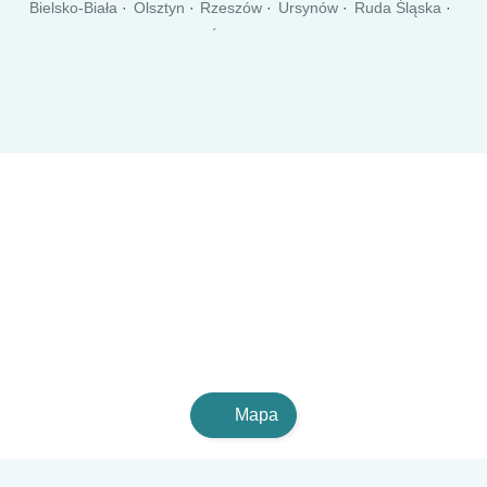
Bielsko-Biała
Olsztyn
Rzeszów
Ursynów
Ruda Śląska
Rybnik
Wola
Bielany
Śródmieście
Tychy
Opole
Elbląg
Płock
Wałbrzych
Gorzów Wielkopolski
Targówek
Włocławek
Mapa