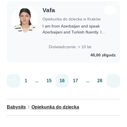
Vafa
Opiekunka do dziecka w Kraków
I am from Azerbaijan and speak
Azerbaijani and Turkish fluently. I
have over 10 years of experience
caring for children and a strong
Doświadczenie: > 10 lat
background in primary education. I
40,00 zł/godz
am First Aid..
1
...
15
16
17
...
28
Babysits
Opiekunka do dziecka