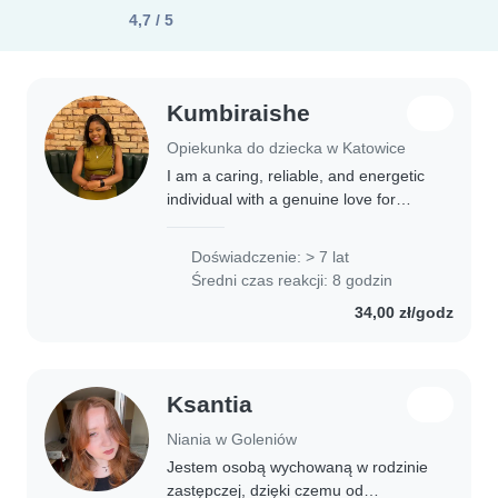
4,7 / 5
Kumbiraishe
Opiekunka do dziecka w Katowice
I am a caring, reliable, and energetic
individual with a genuine love for
working with children. I bring
patience, creativity, and strong
Doświadczenie: > 7 lat
organizational skills to ensure a safe
Średni czas reakcji: 8 godzin
and..
34,00 zł/godz
Ksantia
Niania w Goleniów
Jestem osobą wychowaną w rodzinie
zastępczej, dzięki czemu od