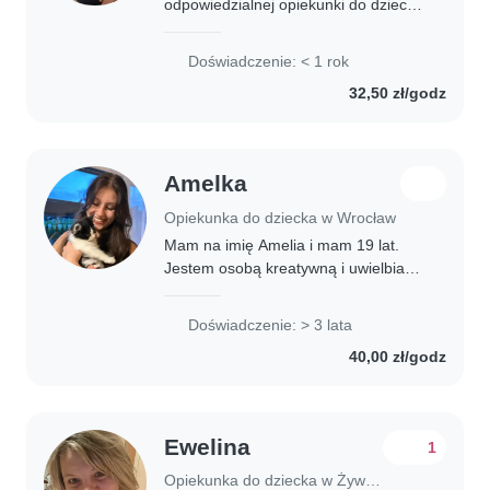
odpowiedzialnej opiekunki do dziecka.
Posiadam certyfikat pierwszej pomocy
oraz umiejętność gotowania i pomocy
Doświadczenie: < 1 rok
w odrabianiu lekcji. Cenię spokój i
32,50 zł/godz
cierpliwość..
Amelka
Opiekunka do dziecka w Wrocław
Mam na imię Amelia i mam 19 lat.
Jestem osobą kreatywną i uwielbiam
spędzać czas z dziećmi tworząc. Z
chęcią pomogę w zakupach, w
Doświadczenie: > 3 lata
odrabianiu lekcji oraz w drobnych
40,00 zł/godz
porządkach domowych...
Ewelina
1
Opiekunka do dziecka w Żywiec