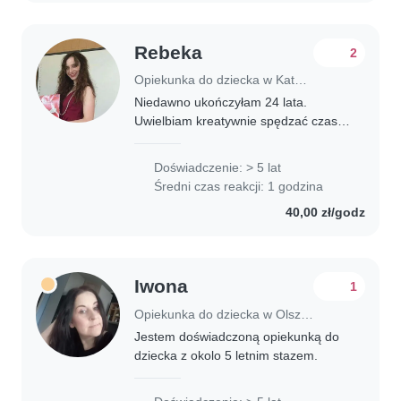
Rebeka
2
Opiekunka do dziecka w Katowice
Niedawno ukończyłam 24 lata.
Uwielbiam kreatywnie spędzać czas z
dziećmi, najlepiej bez telefonów i
innych ekranów. Stawiam na
Doświadczenie: > 5 lat
ogólnorozwojowe zajęcia i naukę, jak
Średni czas reakcji: 1 godzina
również dużo czasu..
40,00 zł/godz
Iwona
1
Opiekunka do dziecka w Olsztyn
Jestem doświadczoną opiekunką do
dziecka z okolo 5 letnim stazem.