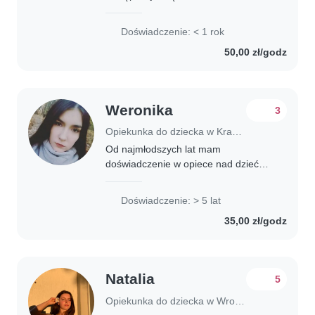
najmłodszych lat nauczyłam się
odpowiedzialności, empatii i troski o
Doświadczenie: < 1 rok
innych. Mam doświadczenie w opiece
50,00 zł/godz
nad dziećmi, również..
Weronika
3
Opiekunka do dziecka w Kraków
Od najmłodszych lat mam
doświadczenie w opiece nad dziećmi.
Gdy miałam 13 lat, w mojej rodzinie
pojawił się mój młodszy brat, którym
Doświadczenie: > 5 lat
aktywnie się zajmowałam od
35,00 zł/godz
pierwszych miesięcy..
Natalia
5
Opiekunka do dziecka w Wrocław