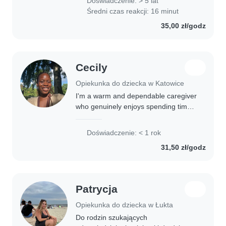
Doświadczenie: > 5 lat
Średni czas reakcji: 16 minut
35,00 zł/godz
Cecily
Opiekunka do dziecka w Katowice
I'm a warm and dependable caregiver
who genuinely enjoys spending time
with children, from toddlers to
teenagers. As a medical student, I'm
Doświadczenie: < 1 rok
patient, responsible, and attentive to
31,50 zł/godz
their..
Patrycja
Opiekunka do dziecka w Łukta
Do rodzin szukających