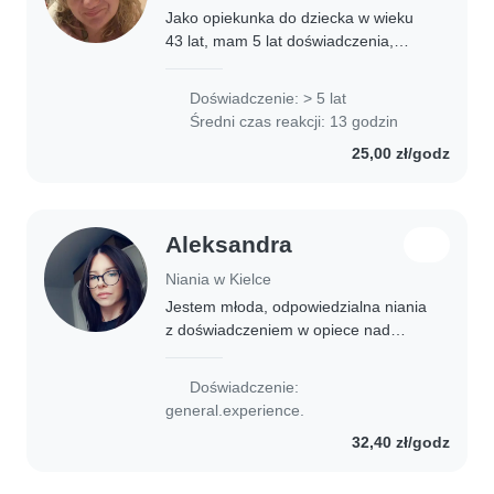
Jako opiekunka do dziecka w wieku
43 lat, mam 5 lat doświadczenia,
które skupia się głównie na pracy z
przedszkolakami. Posiadam
Doświadczenie: > 5 lat
wykształcenie pedagogiczne, a moje
Średni czas reakcji: 13 godzin
umiejętności obejmują..
25,00 zł/godz
Aleksandra
Niania w Kielce
Jestem młoda, odpowiedzialna niania
z doświadczeniem w opiece nad
maluchami. Uwielbiam rysować,
czytać bajki i grać z dziećmi. Potrafię
Doświadczenie:
przygotowywać proste posiłki i jestem
general.experience.
komfortowa..
32,40 zł/godz