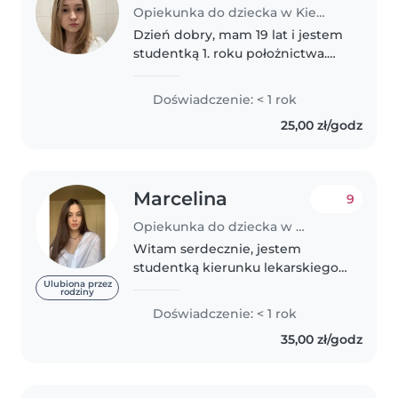
Opiekunka do dziecka w Kielce
Dzień dobry, mam 19 lat i jestem
studentką 1. roku położnictwa.
Od wielu lat mam kontakt z
dziećmi dzięki opiece nad
Doświadczenie: < 1 rok
młodszym o rodzeństwem oraz
25,00 zł/godz
młodszymi kuzynami. Jestem
osobą odpowiedzialną,..
Marcelina
9
Opiekunka do dziecka w Kielce
Witam serdecznie, jestem
studentką kierunku lekarskiego,
w przyszłości myślę o byciu
Ulubiona przez
rodziny
pediatrą. Jestem
Doświadczenie: < 1 rok
odpowiedzialna, cierpliwa,
35,00 zł/godz
kreatywna. Staram się wypełniać
miło czas dziecka...