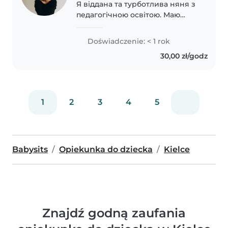
Я віддана та турботлива няня з
педагогічною освітою. Маю
досвід роботи з дітьми різного
віку, від немовлят до підлітків. Я
Doświadczenie: < 1 rok
комфортно почуваюся з
30,00 zł/godz
домашніми тваринами, готую
їжу, допомагаю..
1
2
3
4
5
Babysits
Opiekunka do dziecka
Kielce
Znajdź godną zaufania