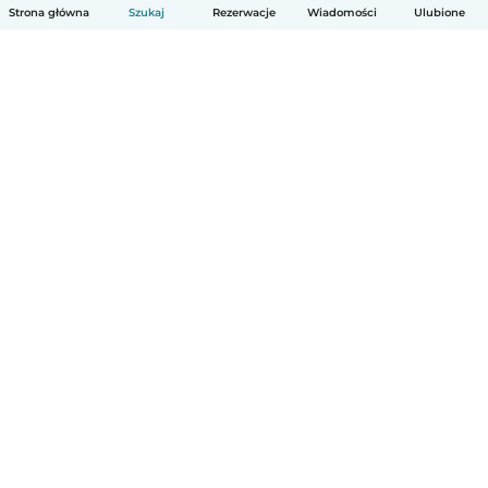
Strona główna
Szukaj
Rezerwacje
Wiadomości
Ulubione
Polski
Jak to działa
Pomoc
Warunki i prywatność
Cennik
Dane firmy
Babysits dla Firm
Normy wspólnotowe
© Babysits B.V.