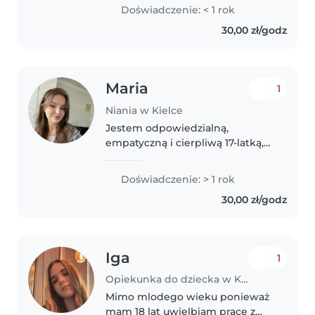
Opiekowałam się dziećmi w
Doświadczenie: < 1 rok
różnym wieku. Lecz nie jako
30,00 zł/godz
praca tylko dziećmi, z rodziny lub
znajomych...
Maria
1
Niania w Kielce
Jestem odpowiedzialną,
empatyczną i cierpliwą 17-latką,
która bardzo lubi pracę z dziećmi.
Mam doświadczenie w opiece
Doświadczenie: > 1 rok
nad młodszym rodzeństwem i
30,00 zł/godz
dziećmi znajomych - świetnie
dogaduje..
Iga
1
Opiekunka do dziecka w Kielce
Mimo mlodego wieku ponieważ
mam 18 lat uwielbiam prace z