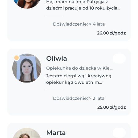
Hej, mam na imię Patrycja z
dziećmi pracuje od 18 roku życia,
studiuje zaocznie psychologię. W
pracy z dziećmi staram się być
Doświadczenie: > 4 lata
dla nich wyrozumiała, wspierać
26,00 zł/godz
ich rozwój. Uczestniczyłam..
Oliwia
Opiekunka do dziecka w Kielce
Jestem cierpliwą i kreatywną
opiekunką z dwuletnim
doświadczeniem w opiece nad
dziećmi w różnym wieku.
Doświadczenie: > 2 lata
Pomagam w odrabianiu lekcji,
25,00 zł/godz
gotowaniu i organizacji czasu
wolnego. Zajmuję się..
Marta