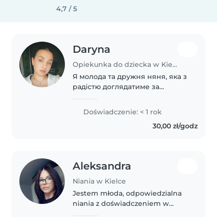
4,7 / 5
Daryna
Opiekunka do dziecka w Kielce
Я молода та дружня няня, яка з
радістю доглядатиме за
вашими дітьми. Незважаючи на
відсутність досвіду, я маю
Doświadczenie: < 1 rok
широкі знання та навички, які
30,00 zł/godz
стануть у пригоді: розвиваюча
гра, ручна..
Aleksandra
Niania w Kielce
Jestem młoda, odpowiedzialna
niania z doświadczeniem w
opiece nad maluchami.