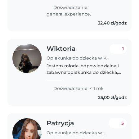
Uwielbiam rysować, czytać bajki i
Doświadczenie:
grać z dziećmi. Potrafię
general.experience.
przygotowywać proste posiłki i
32,40 zł/godz
jestem komfortowa..
Wiktoria
1
Opiekunka do dziecka w Kielce
Jestem młoda, odpowiedzialna i
zabawna opiekunka do dziecka,
gotowa do pomocy z Twoimi
dziećmi w wieku od
Doświadczenie: < 1 rok
przedszkolaka do szkółki. Moje
25,00 zł/godz
zainteresowania obejmują
rysowanie, czytanie,..
Patrycja
5
Opiekunka do dziecka w Kielce