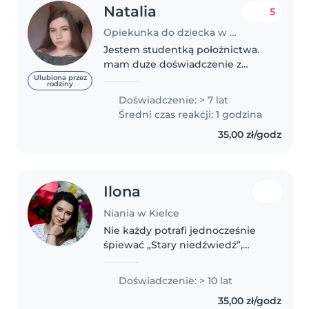
Natalia
5
Opiekunka do dziecka w Kielce
Jestem studentką położnictwa.
mam duże doświadczenie z
dziećmi ponieważ jestem
Ulubiona przez
rodziny
najstarsza wśród mojej 10
Doświadczenie: > 7 lat
rodzeństwa ciotecznego którymi
Średni czas reakcji: 1 godzina
chętnie się opiekuję. Jestem
35,00 zł/godz
odpowiedzialną,..
Ilona
Niania w Kielce
Nie każdy potrafi jednocześnie
śpiewać „Stary niedźwiedź”,
znaleźć zaginionego misia i
uspokoić małego odkrywcę – ja
Doświadczenie: > 10 lat
robię to od lat! ❤️ Dziećmi
35,00 zł/godz
zajmuję się już od 10 lat, a od