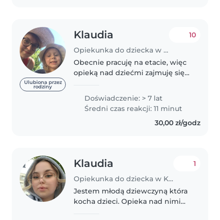
dwóch..
Klaudia
10
Opiekunka do dziecka w Kielce
Obecnie pracuję na etacie, więc
opieką nad dziećmi zajmuję się
okazjonalnie np. na weselach,
Ulubiona przez
rodziny
komuniach, jednorazowych
Doświadczenie: > 7 lat
wydarzeniach. Posiadam
Średni czas reakcji: 11 minut
doświadczenie, oraz wiele
30,00 zł/godz
zadowolonych..
Klaudia
1
Opiekunka do dziecka w Kielce
Jestem młodą dziewczyną która
kocha dzieci. Opieka nad nimi
sprawia mi przyjemność.