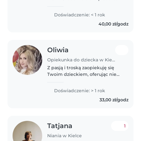
dziećmi, zawodowo pracuje jaki
animatorka dziecieca,jestem
Doświadczenie: < 1 rok
mila kreatywna i odpowiedzialna,
40,00 zł/godz
umiem ugotowac wiele, potrafie..
Oliwia
Opiekunka do dziecka w Kielce
Z pasją i troską zaopiekuję się
Twoim dzieckiem, oferując nie
tylko bezpieczeństwo, ale też
uśmiech, zabawę i wsparcie w
Doświadczenie: > 1 rok
rozwoju. Mam naturalne
33,00 zł/godz
podejście do dzieci, dużo
cierpliwości..
Tatjana
1
Niania w Kielce