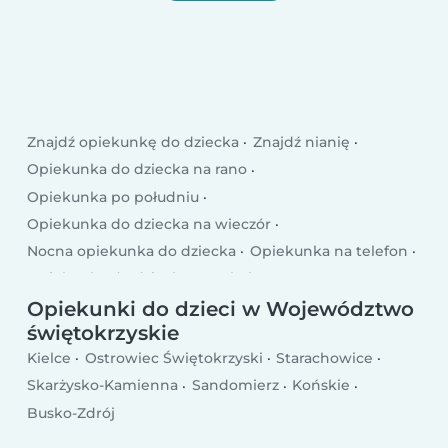
Znajdź opiekunkę do dziecka
Znajdź nianię
Opiekunka do dziecka na rano
Opiekunka po południu
Opiekunka do dziecka na wieczór
Nocna opiekunka do dziecka
Opiekunka na telefon
Opiekunka do dziecka po szkole
Opiekunka do dziecka w dni powszednie
Opiekunki do dzieci w Województwo
świętokrzyskie
Opiekunka weekendowa
Kielce
Ostrowiec Świętokrzyski
Starachowice
Skarżysko-Kamienna
Sandomierz
Końskie
Busko-Zdrój