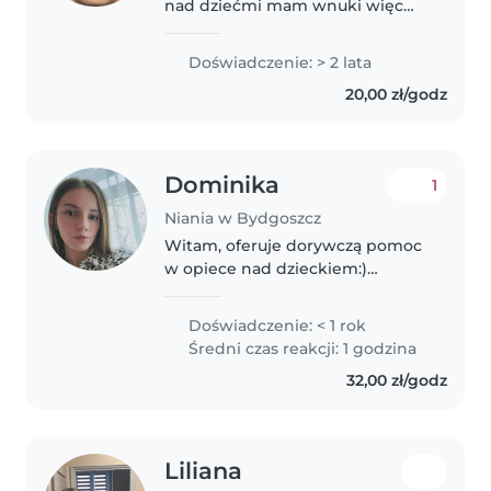
nad dziećmi mam wnuki więc
znam dzieci od podstaw
Posiadam certyfikat opiekunki
Doświadczenie: > 2 lata
.Opiekuje się także dziećmi
20,00 zł/godz
szkolnymi .potrafię
współpracować..
Dominika
1
Niania w Bydgoszcz
Witam, oferuje dorywczą pomoc
w opiece nad dzieckiem:)
Jestem osobą spokojną,
empatyczną z podejściem do
Doświadczenie: < 1 rok
dzieci. Mam doświadczenie w
Średni czas reakcji: 1 godzina
opiece nad dziećmi w wieku
32,00 zł/godz
niemowlęcym oraz
przedszkolnym...
Liliana