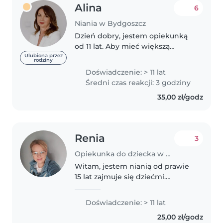
Alina
6
Niania w Bydgoszcz
Dzień dobry, jestem opiekunką
od 11 lat. Aby mieć większą
wiedzę, ukończyłam kurs o
Ulubiona przez
rodziny
nazwie "kurs opieki w żłobku lub
Doświadczenie: > 11 lat
klubie dziecięcym" i odbyłam
Średni czas reakcji: 3 godziny
praktykę. Miałam przyjemność
35,00 zł/godz
przez..
Renia
3
Opiekunka do dziecka w Bydgoszcz
Witam, jestem nianią od prawie
15 lat zajmuje się dziećmi.
Posiadam spore doświadczenie i
referencje. Zajmuje się dziećmi u
Doświadczenie: > 11 lat
nas w mieszkaniu, od pewnego
25,00 zł/godz
czasu opieka łączona. Posiadam..