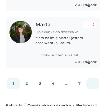
25,00 zł/godz
Marta
2
Opiekunka do dziecka w Bydgoszcz
Mam na imię Marta i jestem
absolwentką liceum
plastycznego. Jestem osobą
kreatywną, odpowiedzialną i
Doświadczenie: > 6 lat
pełną energii — szczególnie jeśli
28,00 zł/godz
chodzi o pracę z dziećmi :)
Doświadczenie w..
1
2
3
4
...
7
Babysits
Opiekunka do dziecka
Bydgoszcz