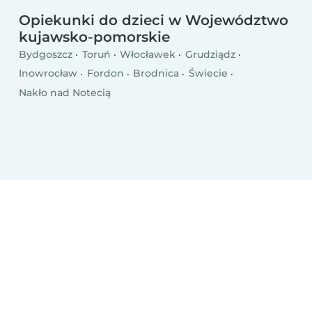
Opiekunka do dziecka w dni powszednie
Opiekunki do dzieci w Województwo
kujawsko-pomorskie
Opiekunka weekendowa
Bydgoszcz
Toruń
Włocławek
Grudziądz
Inowrocław
Fordon
Brodnica
Świecie
Nakło nad Notecią