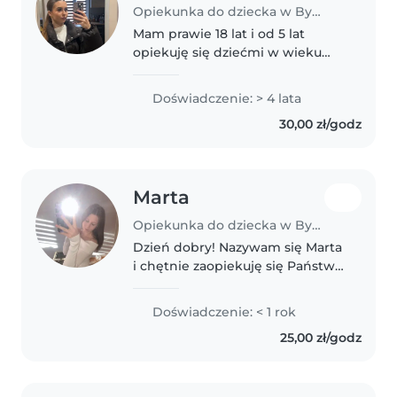
Opiekunka do dziecka w Bydgoszcz
Mam prawie 18 lat i od 5 lat
opiekuję się dziećmi w wieku
przedszkolnym i szkolnym.
Jestem odpowiedzialna,
Doświadczenie: > 4 lata
cierpliwa i zawsze staram się,
30,00 zł/godz
żeby dzieci czuły się dobrze i
miło spędzały..
Marta
Opiekunka do dziecka w Bydgoszcz
Dzień dobry! Nazywam się Marta
i chętnie zaopiekuję się Państwa
pociechą. Jestem 18 letnią
uczennicą technikum, która w
Doświadczenie: < 1 rok
kontaktach z dziećmi odnajduje
25,00 zł/godz
mnóstwo radości i spokoju.
Dzieci..