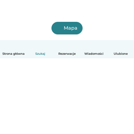
Mapa
Strona główna
Szukaj
Rezerwacje
Wiadomości
Ulubione
Polski
Jak to działa
Pomoc
Warunki i prywatność
Cennik
Dane firmy
Babysits dla Firm
Normy wspólnotowe