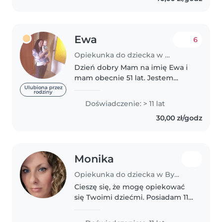
firmę.Pandemia zmusiła mnie do
podjęcia..
Ewa
6
Opiekunka do dziecka w Bydgoszcz
Dzień dobry Mam na imię Ewa i
mam obecnie 51 lat. Jestem
długoletnią i doświadczoną
Ulubiona przez
rodziny
Nianią, opiekunką dziecięcą od
Doświadczenie: > 11 lat
ponad 20 lat. Opiekowałam się
30,00 zł/godz
dziećmi bardzo małymi
noworodkami kilku..
Monika
Opiekunka do dziecka w Bydgoszcz
Cieszę się, że mogę opiekować
się Twoimi dziećmi. Posiadam 11-
letnie doświadczenie z dziećmi
w każdym wieku – od