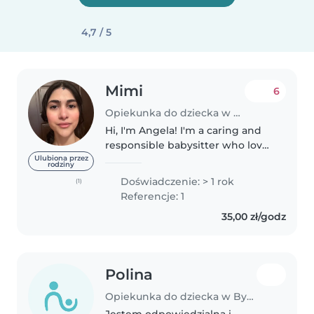
4,7 / 5
Mimi
6
Opiekunka do dziecka w Bydgoszcz
Hi, I'm Angela! I'm a caring and
responsible babysitter who loves
working with children. My
Ulubiona przez
rodziny
qualifications: 1. I'm studying
Doświadczenie: > 1 rok
(1)
medicine and I have a solid
Referencje: 1
understanding of CPR and First..
35,00 zł/godz
Polina
Opiekunka do dziecka w Bydgoszcz
Jestem odpowiedzialną i