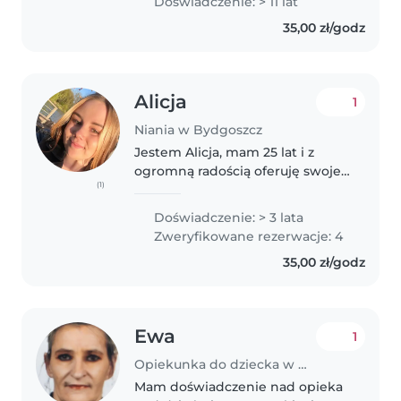
Doświadczenie: > 11 lat
najmłodszych po nastolatki.
35,00 zł/godz
Lubię czytać, rysować oraz
wspierać w nauce..
Alicja
1
Niania w Bydgoszcz
Jestem Alicja, mam 25 lat i z
ogromną radością oferuję swoje
(1)
usługi jako niania. Moje podejście
do opieki nad dziećmi opiera się
Doświadczenie: > 3 lata
na dwóch kluczowych filarach:
Zweryfikowane rezerwacje: 4
bezpieczeństwie i empatii...
35,00 zł/godz
Ewa
1
Opiekunka do dziecka w Bydgoszcz
Mam doświadczenie nad opieka