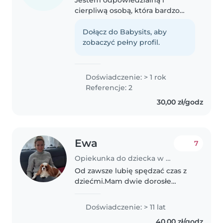
cierpliwą osobą, która bardzo
lubi spędzać czas z dziećmi.
Łatwo nawiązuję z nimi kontakt i
Dołącz do Babysits, aby
potrafię stworzyć ciepłą oraz
zobaczyć pełny profil.
bezpieczną atmosferę. Kocham
również..
Doświadczenie: > 1 rok
Referencje: 2
30,00 zł/godz
Ewa
7
Opiekunka do dziecka w Bydgoszcz
Od zawsze lubię spędzać czas z
dziećmi.Mam dwie dorosłe
córki.Mam nadzieję, że je dobrze
wychowałam.Z zawodu jestem
Doświadczenie: > 11 lat
krawcową,prowadziłam własną
40,00 zł/godz