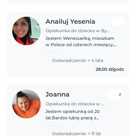
Anailuj Yesenia
Opiekunka do dziecka w Bydgoszcz
Jestem Wenezuelką, mieszkam
w Polsce od czterech miesięcy,
jestem asystentką
stomatologiczną, mówię po
Doświadczenie: > 4 lata
hiszpańsku, niemiecku, trochę
28,00 zł/godz
po polsku i trochę po angielsku.
Mam czteroletnią..
Joanna
2
Opiekunka do dziecka w Bydgoszcz
Jestem opiekunką od 20
lat.Bardzo lubię pracę z
dziećmi.Jestem empatyczną
nianią
Doświadczenie: > 11 lat