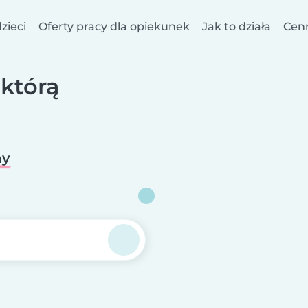
zieci
Oferty pracy dla opiekunek
Jak to działa
Cen
 którą
ny