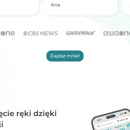
Ana
Zapisz mnie!
ie ręki dzięki
i