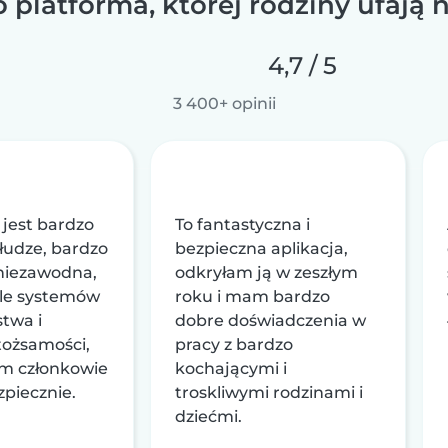
o platforma, której rodziny ufają n
4,7 / 5
3 400+ opinii
 jest bardzo
To fantastyczna i
łudze, bardzo
bezpieczna aplikacja,
niezawodna,
odkryłam ją w zeszłym
ele systemów
roku i mam bardzo
twa i
dobre doświadczenia w
 tożsamości,
pracy z bardzo
ym członkowie
kochającymi i
zpiecznie.
troskliwymi rodzinami i
dziećmi.