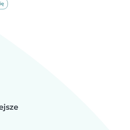
ię
ejsze