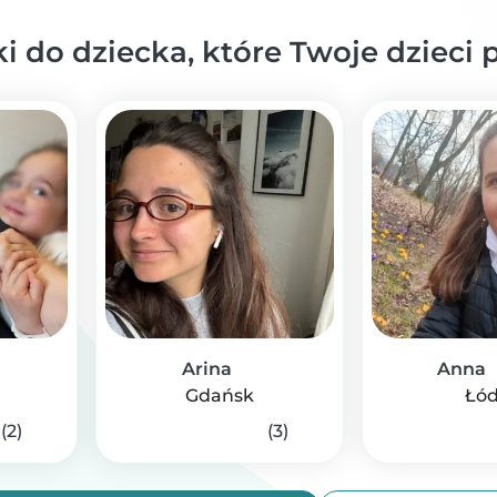
 do dziecka, które Twoje dzieci
Arina
Anna
Gdańsk
Łód
(2)
(3)