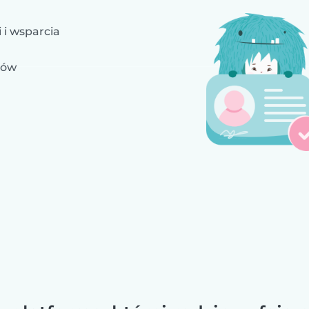
 i wsparcia
ków