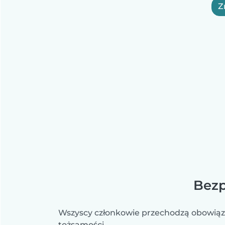
Z
Bezp
Wszyscy członkowie przechodzą obowiąz
tożsamości