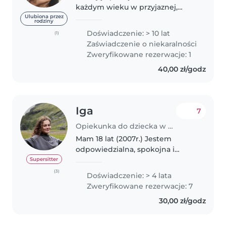
każdym wieku w przyjaznej,
spokojnej i czystej atmosferze.
Ulubiona przez
rodziny
Mogę przyjmować dzieci u siebie
Doświadczenie: > 10 lat
(1)
w komfortowym mieszkaniu lub,
Zaświadczenie o niekaralności
w razie potrzeby, dojechać
Zweryfikowane rezerwacje: 1
samochodem. Jestem..
40,00 zł/godz
Iga
7
Opiekunka do dziecka w Gdańsk
Mam 18 lat (2007r.) Jestem
odpowiedzialna, spokojna i
zorganizowana. Od około 6 lat
Supersitter
pracowałam dorywczo sprawując
(3)
Doświadczenie: > 4 lata
opiekę na dziećmi w wieku
Zweryfikowane rezerwacje: 7
przedszkolnym oraz
30,00 zł/godz
niemowlęcym, regularnie..