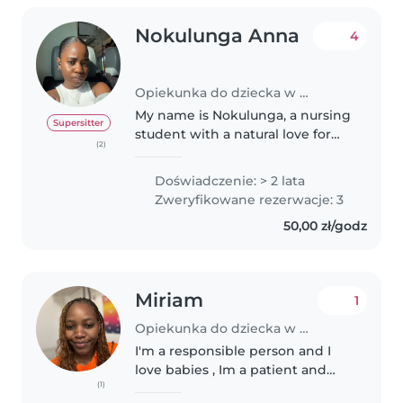
Nokulunga Anna
4
Opiekunka do dziecka w Gdańsk
My name is Nokulunga, a nursing
Supersitter
student with a natural love for
(2)
caring for children. I’m gentle,
playful, and very responsible. I
Doświadczenie: > 2 lata
enjoy helping kids with their
Zweryfikowane rezerwacje: 3
daily routines, supporting..
50,00 zł/godz
Miriam
1
Opiekunka do dziecka w Gdańsk
I'm a responsible person and I
love babies , Im a patient and
(1)
soft person , babies are special