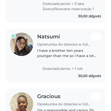
and I like to treat them special
Doświadczenie: > 3 lata
like they are , I'm also a nurse so
Zweryfikowane rezerwacje: 1
It's an advantage,..
30,00 zł/godz
Natsumi
Opiekunka do dziecka w Gdańsk
I have a brother ten years
younger than me so I have a lot
of babysitting experience
through him. I've also babysat
Doświadczenie: < 1 rok
some kids of family 'm good at
30,00 zł/godz
teaching so I can help with any
questions..
Gracious
Opiekunka do dziecka w Gdańsk
I'm a responsible and caring 20-