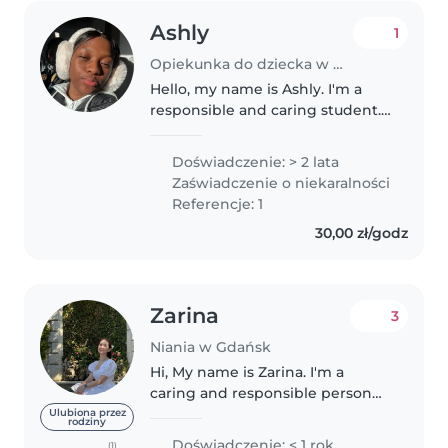
Ashly
1
Opiekunka do dziecka w Gdańsk
Hello, my name is Ashly. I'm a
responsible and caring student. I
enjoy spending time with
children and I'm patient, calm,
Doświadczenie: > 2 lata
and attentive. I can help with
Zaświadczenie o niekaralności
feeding, playing, homework,..
Referencje: 1
30,00 zł/godz
Zarina
3
Niania w Gdańsk
Hi, My name is Zarina. I'm a
caring and responsible person
who enjoys spending time with
Ulubiona przez
rodziny
children. I have experience
Doświadczenie: < 1 rok
(1)