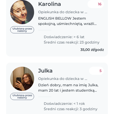
Karolina
16
Opiekunka do dziecka w Gdańsk
ENGLISH BELLOW Jestem
spokojną, uśmiechniętą, wrażliwą
i kreatywną osobą. Bardzo lubię
Ulubiona przez
rodziny
pomagać dzieciom poznawać
Doświadczenie: > 6 lat
świat poprzez m.in. śpiew, taniec,
Średni czas reakcji: 23 godziny
zabawy ruchowe i kreatywne
35,00 zł/godz
tworzenie...
Julka
5
Opiekunka do dziecka w Gdańsk
Dzień dobry, mam na imię Julka,
mam 20 lat i jestem studentką
psychologii. Uwielbiam spędzać
Ulubiona przez
rodziny
czas i opiekować się dziećmi w
Doświadczenie: < 1 rok
każdym wieku. Mam młodszą
Średni czas reakcji: 3 godziny
siostrę, którą dużo opiekowałam..