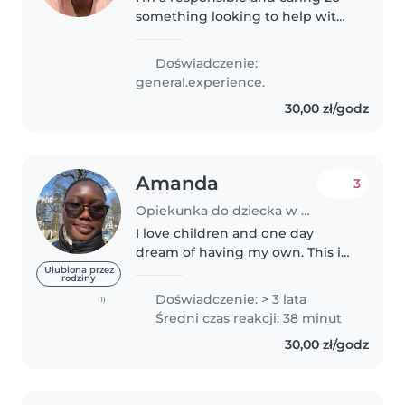
something looking to help with
your toddler! I'm currently
studying Nursing Science, so I
Doświadczenie:
have a solid foundation in
general.experience.
childcare. I'm comfortable with..
30,00 zł/godz
Amanda
3
Opiekunka do dziecka w Gdańsk
I love children and one day
dream of having my own. This is
why I go the extra mile to take
Ulubiona przez
rodziny
care of the precious jewels that
Doświadczenie: > 3 lata
(1)
parents have put in my care.
Średni czas reakcji: 38 minut
Learning to communicate with..
30,00 zł/godz