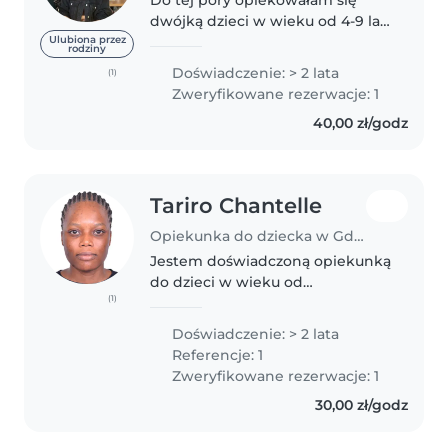
dwójką dzieci w wieku od 4-9 lat.
Jestem osobą kreatywną,
Ulubiona przez
rodziny
spokojną i cierpliwą, z
Doświadczenie: > 2 lata
(1)
umiejętnościami w zakresie
Zweryfikowane rezerwacje: 1
rysowania, czytania, robótek
40,00 zł/godz
ręcznych i gier...
Tariro Chantelle
Opiekunka do dziecka w Gdańsk
Jestem doświadczoną opiekunką
do dzieci w wieku od
(1)
niemowlęcia do nastolatka. Mam
2 lata praktyki w tej dziedzinie i
Doświadczenie: > 2 lata
ukończone studia licencjackie z
Referencje: 1
administracji. Jestem osobą
Zweryfikowane rezerwacje: 1
odpowiedzialną,..
30,00 zł/godz