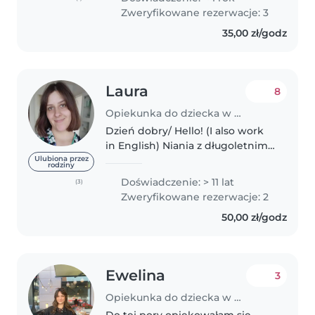
looking after babies, toddlers,
Zweryfikowane rezerwacje: 3
and kids under 7 years old
35,00 zł/godz
through..
Laura
8
Opiekunka do dziecka w Gdańsk
Dzień dobry/ Hello! (I also work
in English) Niania z długoletnim
stażem :) Opiekę nad dziećmi
Ulubiona przez
rodziny
rozpoczęłam w 2012 roku. W
Doświadczenie: > 11 lat
(3)
międzyczasie zdobyłam wiele
Zweryfikowane rezerwacje: 2
doświadczeń, pracowałam jako
50,00 zł/godz
stała..
Ewelina
3
Opiekunka do dziecka w Gdańsk
Do tej pory opiekowałam się