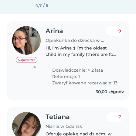
4,7 / 5
Arina
9
Opiekunka do dziecka w Gdańsk
Hi, I’m Arina :) I’m the oldest
child in my family (there are four
of us), and also the first child
Supersitter
among my parents’ friends, so I
(3)
Doświadczenie: > 2 lata
started taking on babysitting
Referencje: 1
duties when I was..
Zweryfikowane rezerwacje: 13
30,00 zł/godz
Tetiana
7
Niania w Gdańsk
Oferuję opiekę nad dziećmi w