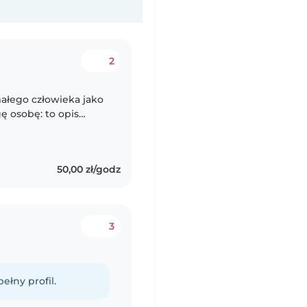
2
małego człowieka jako
ę osobę: to opis
50,00 zł/godz
3
ełny profil.