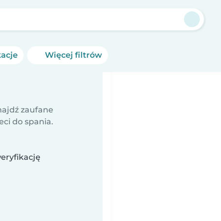
kacje
Więcej filtrów
najdź zaufane
eci do spania.
eryfikację