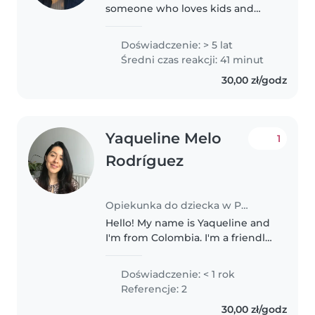
someone who loves kids and
also able to teach and play with
them,l have more than 5 years of
Doświadczenie: > 5 lat
experience with kids of different
Średni czas reakcji: 41 minut
ages and different conditions.l..
30,00 zł/godz
Yaqueline Melo
1
Rodríguez
Opiekunka do dziecka w Poznań
Hello! My name is Yaqueline and
I'm from Colombia. I'm a friendly
and responsible person with a
genuine love for children.
Doświadczenie: < 1 rok
Although I don't have
Referencje: 2
professional experience as a
30,00 zł/godz
babysitter,..