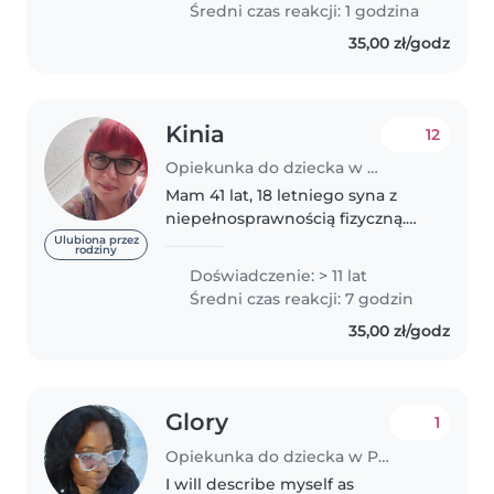
Średni czas reakcji: 1 godzina
studiujących dzieci,
35,00 zł/godz
doświadczenie w prace z
małymi..
Kinia
12
Opiekunka do dziecka w Poznań
Mam 41 lat, 18 letniego syna z
niepełnosprawnością fizyczną.
Dodatkowo syn jest w spektrum
Ulubiona przez
rodziny
autyzmu. Jest
Doświadczenie: > 11 lat
wysokofunkcjonujacy i
Średni czas reakcji: 7 godzin
samodzielny. Dziećmi opiekuje
35,00 zł/godz
się od wielu lat, czy to..
Glory
1
Opiekunka do dziecka w Poznań
I will describe myself as