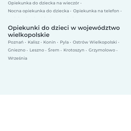
Opiekunka do dziecka na wieczór
Nocna opiekunka do dziecka
Opiekunka na telefon
Opiekunka do dziecka po szkole
Opiekunka do dziecka w dni powszednie
Opiekunki do dzieci w województwo
wielkopolskie
Opiekunka weekendowa
Poznań
Kalisz
Konin
Pyla
Ostrów Wielkopolski
Gniezno
Leszno
Śrem
Krotoszyn
Grzymolowo
Września