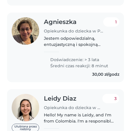
Agnieszka
1
Opiekunka do dziecka w Poznań
Jestem odpowiedzialną,
entuzjastyczną i spokojną
opiekunką do dziecka z 3-letnim
doświadczeniem w opiece nad
Doświadczenie: > 3 lata
maluchami. Choć nie mam
Średni czas reakcji: 8 minut
certyfikatu pierwszej pomocy,
30,00 zł/godz
posiadam wykształcenie..
Leidy Diaz
3
Opiekunka do dziecka w Poznań
Hello! My name is Leidy, and I'm
from Colombia. I'm a responsible,
patient, and caring person living
Ulubiona przez
rodziny