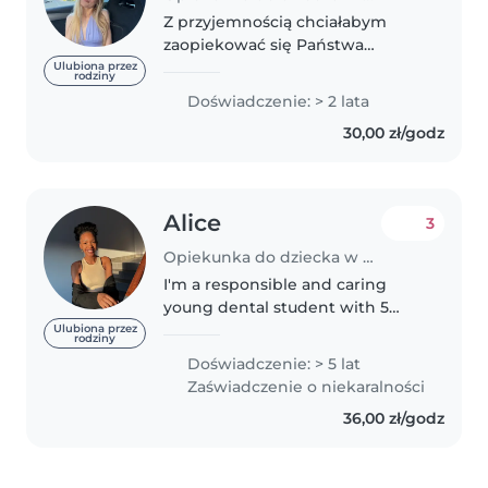
Z przyjemnością chciałabym
zaopiekować się Państwa
dzieckiem. Praca z maluchami to
Ulubiona przez
rodziny
dla mnie nie tylko obowiązek, ale
Doświadczenie: > 2 lata
przede wszystkim ogromna
30,00 zł/godz
przyjemność i źródło radości
każdego dnia...
Alice
3
Opiekunka do dziecka w Poznań
I'm a responsible and caring
young dental student with 5
years of experience in childcare,
Ulubiona przez
rodziny
specializing in babies, toddlers,
Doświadczenie: > 5 lat
and preschoolers. I'm
Zaświadczenie o niekaralności
comfortable with pets, cooking,
36,00 zł/godz
chores,..