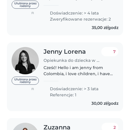
osobą, która bardzo dobrze
Ulubiona przez
rodziny
odnajduje się w pracy z dziećmi.
Doświadczenie: > 4 lata
(1)
Ukończyłam szkołę muzyczną II
Zweryfikowane rezerwacje: 2
stopnia, więc chętnie spędzam
35,00 zł/godz
czas z..
Jenny Lorena
7
Opiekunka do dziecka w Poznań
Cześć! Hello i am jenny from
Colombia, i love children, i have
special energy with them, in my
Ulubiona przez
rodziny
school always i took care
Doświadczenie: > 3 lata
(1)
kindergarden childrens and
Referencje: 1
helped the teachers to take
30,00 zł/godz
care..
Zuzanna
2