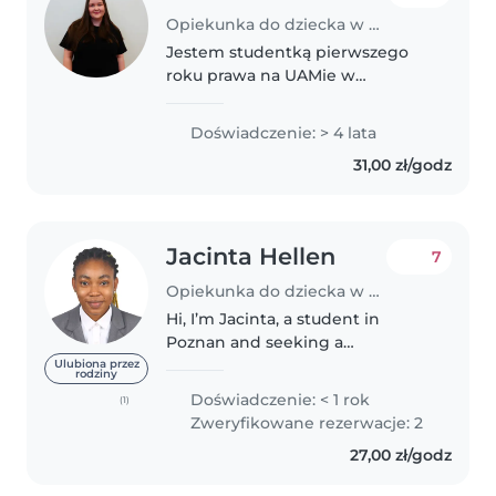
Opiekunka do dziecka w Poznań
Jestem studentką pierwszego
roku prawa na UAMie w
Poznaniu. Poza szkołą uwielbiam
spędzać czas z dziećmi, potrafią
Doświadczenie: > 4 lata
pokazać świat z zupełnie innej
31,00 zł/godz
perspektywy, a każdy spędzony z
nimi..
Jacinta Hellen
7
Opiekunka do dziecka w Poznań
Hi, I’m Jacinta, a student in
Poznan and seeking a
babysitting job opportunity with
Ulubiona przez
rodziny
a wonderful family. I’m a kind,
Doświadczenie: < 1 rok
(1)
compassionate and caring
Zweryfikowane rezerwacje: 2
person born and raised in Ghana.
27,00 zł/godz
As the..