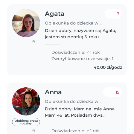
Agata
3
Opiekunka do dziecka w Poznań
Dzień dobry, nazywam się Agata,
jestem studentką 5. roku
(1)
kierunku lekarskiego i z
przyjemnością zaopiekuję się
Doświadczenie: < 1 rok
Państwa dzieckiem. Mam
Zweryfikowane rezerwacje: 1
doświadczenie w opiece nad
40,00 zł/godz
dziećmi, które zdobyłam..
Anna
15
Opiekunka do dziecka w Poznań
Dzień dobry! Mam na imię Anna.
Mam 46 lat. Posiadam dwa
wyższe wykształcenia
Ulubiona przez
rodziny
(pedagogiczne i ekonomiczne).
Doświadczenie: > 1 rok
(1)
Mam dwójkę dorosłych