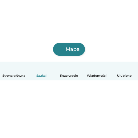
Mapa
Strona główna
Szukaj
Rezerwacje
Wiadomości
Ulubione
Polski
Jak to działa
Pomoc
Warunki i prywatność