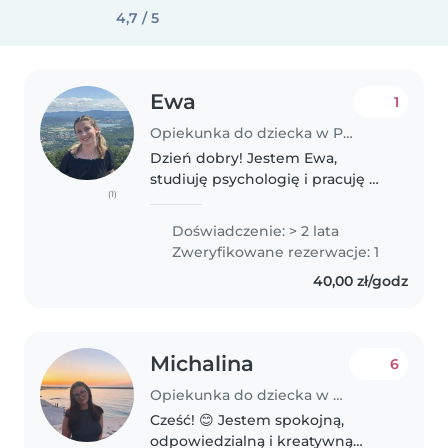
4,7 / 5
Ewa
1
Opiekunka do dziecka w Poznań
Dzień dobry! Jestem Ewa,
studiuję psychologię i pracuję w
(1)
Szkole Podstawowej jako
nauczyciel wspomagający.
Doświadczenie: > 2 lata
Wspieram dzieci w spektrum
Zweryfikowane rezerwacje: 1
autyzmu i z różnymi wyzwaniami
40,00 zł/godz
rozwojowymi. Praca..
Michalina
6
Opiekunka do dziecka w Poznań
Cześć! 😊 Jestem spokojną,
odpowiedzialną i kreatywną