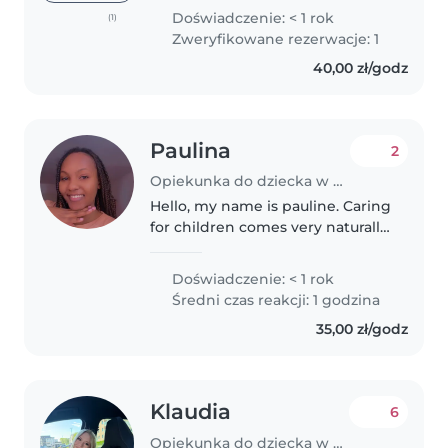
in Poznań. I speak Spanish. I
Doświadczenie: < 1 rok
(1)
enjoy spending time with
Zweryfikowane rezerwacje: 1
children; I used to take..
40,00 zł/godz
Paulina
2
Opiekunka do dziecka w Poznań
Hello, my name is pauline. Caring
for children comes very naturally
to me, and I have experience
supporting children from
Doświadczenie: < 1 rok
infancy through school age. I
Średni czas reakcji: 1 godzina
enjoy being part of each stage..
35,00 zł/godz
Klaudia
6
Opiekunka do dziecka w Poznań