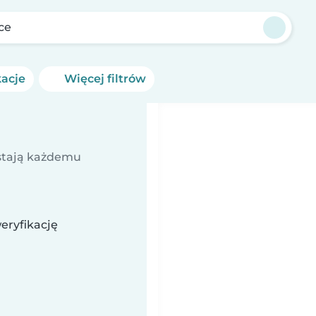
ce
kacje
Więcej filtrów
ostają każdemu
eryfikację