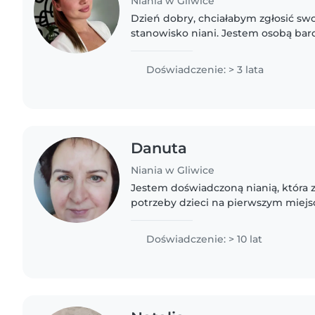
Niania w Gliwice
Dzień dobry, chciałabym zgłosić sw
stanowisko niani. Jestem osobą ba
cierpliwą i wyrozumiałą, a praca z d
sprawia mi ogromną radość...
Doświadczenie: > 3 lata
Danuta
Niania w Gliwice
Jestem doświadczoną nianią, która 
potrzeby dzieci na pierwszym miejsc
opiekowałam się najmłodszymi, rozw
kreatywność i wyobraźnię. Jestem..
Doświadczenie: > 10 lat