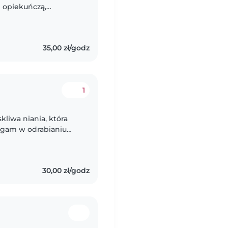
 opiekuńczą,
a kocha czytanie,
35,00 zł/godz
1
kliwa niania, która
agam w odrabianiu
ace ręczne. Jestem
30,00 zł/godz