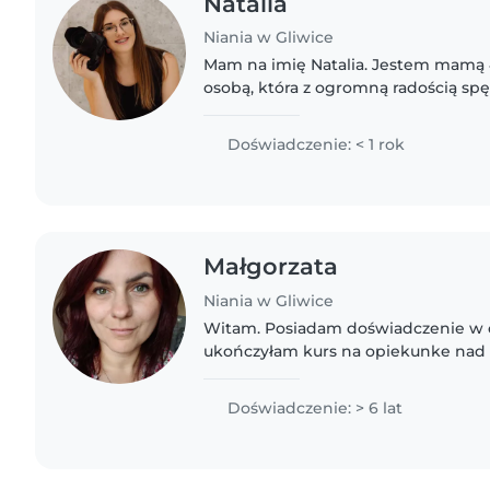
Natalia
Niania w Gliwice
Mam na imię Natalia. Jestem mamą 4
osobą, która z ogromną radością spę
Wierzę, że najlepsze chwile powstaj
zabawie, rozmowie..
Doświadczenie: < 1 rok
Małgorzata
Niania w Gliwice
Witam. Posiadam doświadczenie w 
ukończyłam kurs na opiekunke nad 
pierwszej pomocy. Mam zdolności p
Pomagam w obowiązkach domowych
Doświadczenie: > 6 lat