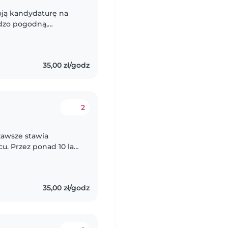
oją kandydaturę na
rdzo pogodną,
ziećmi od zawsze
35,00 zł/godz
2
zawsze stawia
u. Przez ponad 10 lat
ijając w nich
35,00 zł/godz