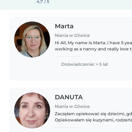
4,7 / 5
Marta
Niania w Gliwice
Hi All, My name is Marta. I have 5 y
working as a nanny and really love th
English and Polish and have Certific
Education in Mathematical..
Doświadczenie: > 5 lat
DANUTA
Niania w Gliwice
Zaczęłam opiekować się dziećmi, gdy
Opiekowałam się kuzynami, rodzeńst
dziećmi sąsiadów. Obecnie jestem n