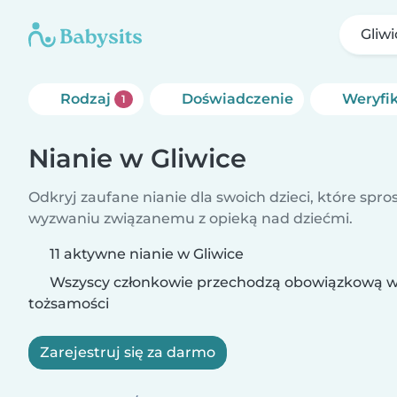
Gliwi
Rodzaj
Doświadczenie
Weryfi
1
Nianie w Gliwice
Odkryj zaufane nianie dla swoich dzieci, które spr
wyzwaniu związanemu z opieką nad dziećmi.
11 aktywne nianie w Gliwice
Wszyscy członkowie przechodzą obowiązkową w
tożsamości
Zarejestruj się za darmo