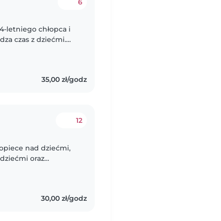
6
-letniego chłopca i
dza czas z dziećmi.
ą dzięki wspólnej
35,00 zł/godz
12
opiece nad dziećmi,
dziećmi oraz
lastyczne, śpiewam.
,..
30,00 zł/godz