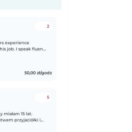
2
ears experience
is job. I speak fluent
ate in Higher
50,00 zł/godz
5
 miałam 15 lat.
wem przyjaciółki i
auczycielką szkoły