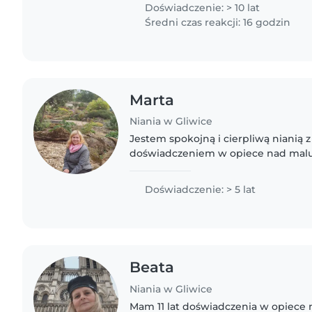
podstawowej. W wolnym czasie..
Doświadczenie: > 10 lat
Średni czas reakcji: 16 godzin
Marta
Niania w Gliwice
Jestem spokojną i cierpliwą nianią z
doświadczeniem w opiece nad malu
przedszkolakami. Kształcenie średnie
pierwszej pomocy. Mówię po angielsk
Doświadczenie: > 5 lat
Beata
Niania w Gliwice
Mam 11 lat doświadczenia w opiece