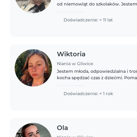
od niemowląt do szkolaków. Jestem
kreatywną i empatyczną nianią, któr
muzykę i gry. Jestem gotowa..
Doświadczenie: > 11 lat
Wiktoria
Niania w Gliwice
Jestem młoda, odpowiedzialna i tros
kocha spędzać czas z dziećmi. Pom
zadań domowych, czytam i robię pr
zabawną towarzyszką, która..
Doświadczenie: < 1 rok
Ola