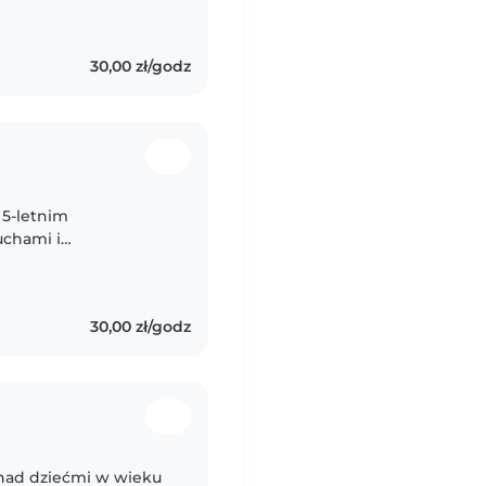
30,00 zł/godz
 5-letnim
chami i
 oraz certyfikat
u i polsku...
30,00 zł/godz
 nad dziećmi w wieku