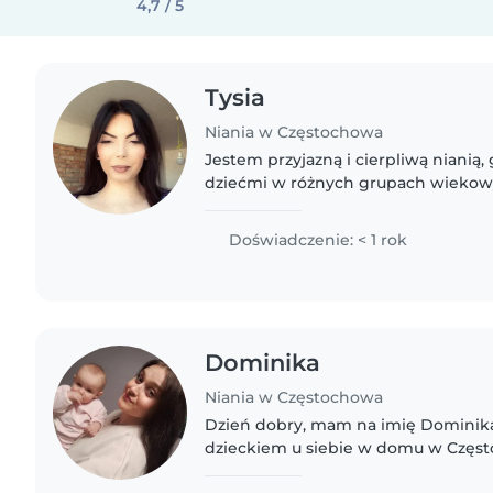
4,7 / 5
Tysia
Niania w Częstochowa
Jestem przyjazną i cierpliwą nianią
dziećmi w różnych grupach wieko
odrabianiu zadań domowych, goto
obowiązkach. Moje hobby to..
Doświadczenie: < 1 rok
Dominika
Niania w Częstochowa
Dzień dobry, mam na imię Dominika
dzieckiem u siebie w domu w Częst
Ostatni Grosz). Posiadam 2 lata doś