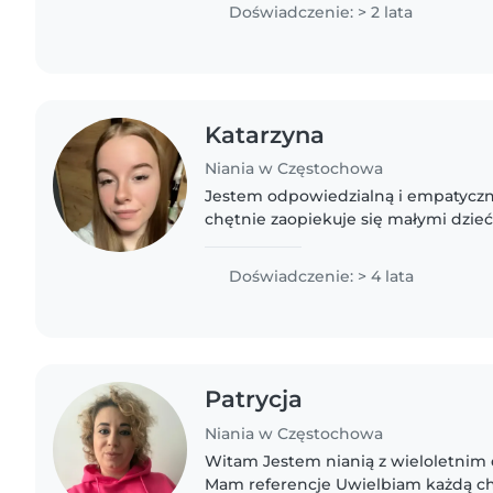
nad dziećmi oraz sama..
Doświadczenie: > 2 lata
Katarzyna
Niania w Częstochowa
Jestem odpowiedzialną i empatyczną
chętnie zaopiekuje się małymi dzi
doświadczenie w opiece nad maluc
przedszkolakami ze względu na opie
Doświadczenie: > 4 lata
Patrycja
Niania w Częstochowa
Witam Jestem nianią z wieloletni
Mam referencje Uwielbiam każdą chwilą spędzać z