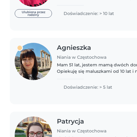
dziećmi na kreatywnej zabawie. Jeśli szukają Państwo
odpowiedzialnej niani zapraszam..
Ulubiona przez
Doświadczenie: > 10 lat
rodziny
Agnieszka
Niania w Częstochowa
Mam 51 lat, jestem mamą dwóch doro
Opiekuję się maluszkami od 10 lat i 
ogromną przyjemność patrzeć jak ro
umiejętności i są ciekawe..
Doświadczenie: > 5 lat
Patrycja
Niania w Częstochowa