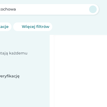
tochowa
kacje
Więcej filtrów
ostają każdemu
eryfikację