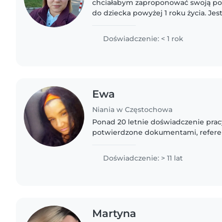
chciałabym zaproponować swoją po
do dziecka powyżej 1 roku życia. Je
troskliwą i odpowiedzialną. Bardzo l
lubię się z nimi bawić,..
Doświadczenie: < 1 rok
Ewa
Niania w Częstochowa
Ponad 20 letnie doświadczenie prac
potwierdzone dokumentami, refere
w pracy z dziećmi trudnymi, niepe
aspołecznymi i różnymi dysfunkcjam
Doświadczenie: > 11 lat
Martyna