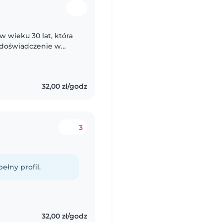
 wieku 30 lat, która
 doświadczenie w
m bawić się z nimi.
32,00 zł/godz
3
ełny profil.
32,00 zł/godz