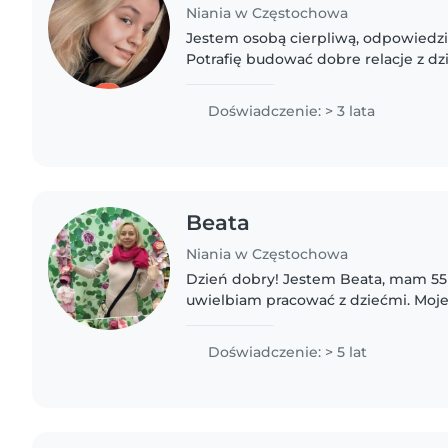
Niania w Częstochowa
Jestem osobą cierpliwą, odpowiedzi
Potrafię budować dobre relacje z dz
bezpieczeństwo oraz organizować i
kreatywny Praca z dziećmi..
Doświadczenie: > 3 lata
Beata
Niania w Częstochowa
Dzień dobry! Jestem Beata, mam 55 l
uwielbiam pracować z dziećmi. Moj
przekracza 5 lat, a opieka nad poci
ogromną satysfakcję. Jestem..
Doświadczenie: > 5 lat