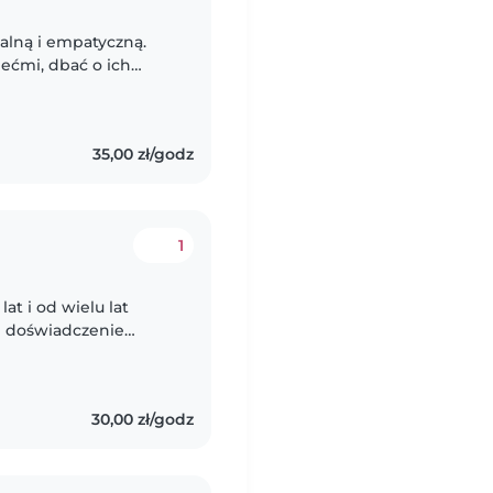
alną i empatyczną.
iećmi, dbać o ich
m czas w sposób
35,00 zł/godz
1
at i od wielu lat
e doświadczenie
echami sprawia mi
30,00 zł/godz