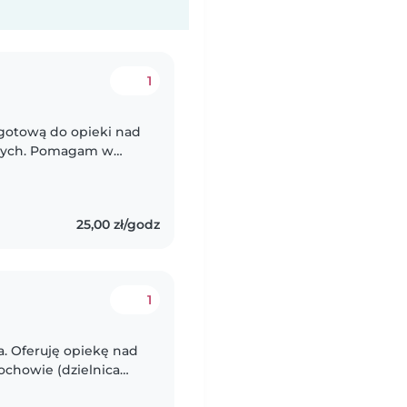
1
, gotową do opieki nad
wych. Pomagam w
waniu i domowych
25,00 zł/godz
1
. Oferuję opiekę nad
ochowie (dzielnica
wiadczenia w opiece