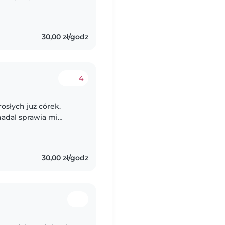
30,00 zł/godz
4
słych już córek.
nadal sprawia mi
sną, rozwijają swoje
30,00 zł/godz