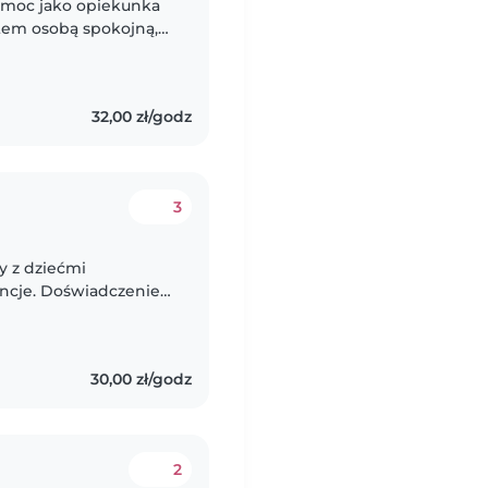
moc jako opiekunka
stem osobą spokojną,
ubię małe dzieci –
32,00 zł/godz
3
y z dziećmi
ncje. Doświadczenie
łnosprawnymi,
i..
30,00 zł/godz
2