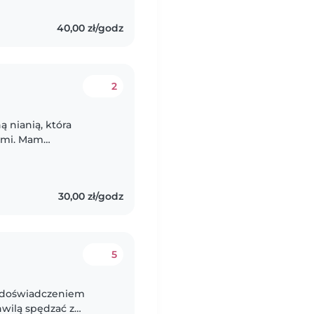
40,00 zł/godz
2
 nianią, która
ećmi. Mam
hami,
kę nad młodszą 4-..
30,00 zł/godz
5
m doświadczeniem