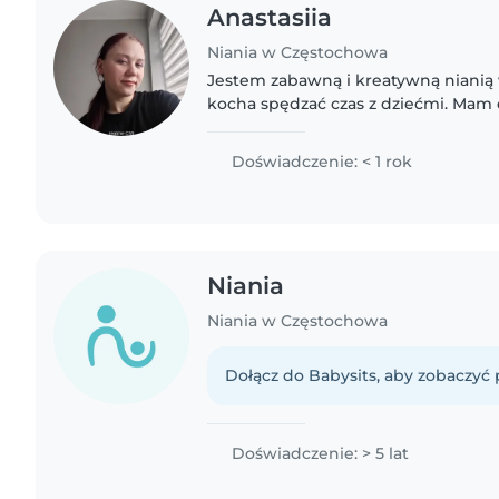
Anastasiia
Niania w Częstochowa
Jestem zabawną i kreatywną nianią w
kocha spędzać czas z dziećmi. Mam
opiece nad niemowlętami i uwielbia
Moje dziecko ma 4 lata,..
Doświadczenie: < 1 rok
Niania
Niania w Częstochowa
Dołącz do Babysits, aby zobaczyć p
Doświadczenie: > 5 lat