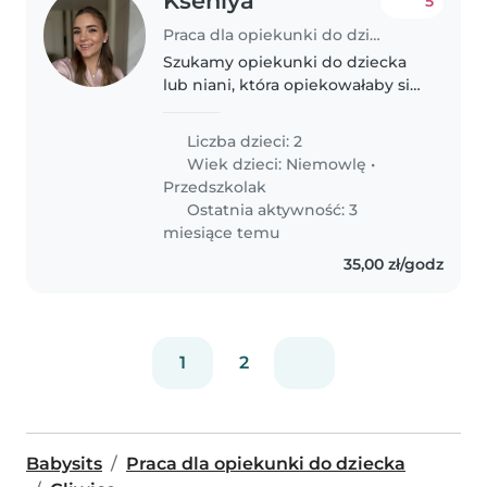
Kseniya
5
Praca dla opiekunki do dziecka w Gliwice
Szukamy opiekunki do dziecka
lub niani, która opiekowałaby się
naszymi dwoma dziećmi –
malutkim niemowlęciem i
Liczba dzieci: 2
energicznym przedszkolakiem.
Wiek dzieci:
Niemowlę
•
Nasze dzieci są przyjazne,
Przedszkolak
figlarne i pełne..
Ostatnia aktywność: 3
miesiące temu
35,00 zł/godz
1
2
Babysits
Praca dla opiekunki do dziecka