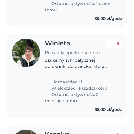
czasem pracy dlatego..
Ostatnia aktywność: 1 dzień
temu
35,00 zł/godz
Wioleta
9
Praca dla opiekunki do dziecka w Gliwice
Szukamy sympatycznej
opiekunki do dziecka, która
pomogłaby naszemu 6 letniemu
synkowi z odrabianiem zadań
Liczba dzieci: 1
domowych. Nasz maluch to
Wiek dzieci:
Przedszkolak
przyjazny, gadanliwy i zabawny
Ostatnia aktywność: 2
chłopczyk, który uwielbia..
miesiące temu
35,00 zł/godz