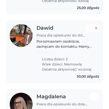
Ostatnia aktywność: dzisiaj
25,00 zł/godz
Dawid
5
Praca dla opiekunki do dziecka w Gliwice
Porozmawiam osobiście,
zachęcam do kontaktu. Mamy
dwoje 6 tygodniowych
bliźniaków.
Liczba dzieci: 2
Wiek dzieci:
Niemowlę
Ostatnia aktywność: wczoraj
30,00 zł/godz
Magdalena
Praca dla opiekunki do dziecka w Gliwice