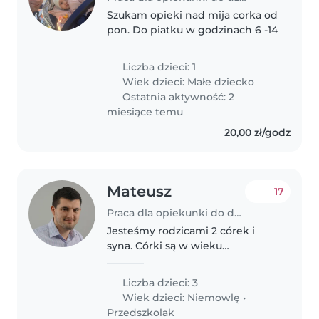
Szukam opieki nad mija corka od
pon. Do piatku w godzinach 6 -14
Liczba dzieci: 1
Wiek dzieci:
Małe dziecko
Ostatnia aktywność: 2
miesiące temu
20,00 zł/godz
Mateusz
17
Praca dla opiekunki do dziecka w Gliwice
Jesteśmy rodzicami 2 córek i
syna. Córki są w wieku
przedszkolnym, syn jest
noworodkiem. Oboje pracujemy
Liczba dzieci: 3
zawodowo, często wiąże się to z
Wiek dzieci:
Niemowlę
•
wyjazdami oraz nienormowanym
Przedszkolak