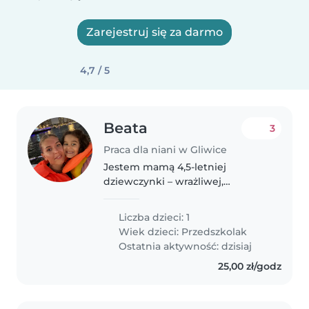
Zarejestruj się za darmo
4,7 / 5
Beata
3
Praca dla niani w Gliwice
Jestem mamą 4,5-letniej
dziewczynki – wrażliwej,
kontaktowej i bardzo bystrej.
Moja córka lubi zabawę,
Liczba dzieci: 1
rozmowy i potrzebuje osoby,
Wiek dzieci:
Przedszkolak
przy której będzie czuła się
Ostatnia aktywność: dzisiaj
bezpiecznie i spokojnie...
25,00 zł/godz