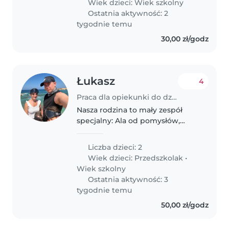
Wiek dzieci:
Wiek szkolny
**Poniedziałek – Czwartek:**
Ostatnia aktywność: 2
16:00–20:00..
tygodnie temu
30,00 zł/godz
Łukasz
4
Praca dla opiekunki do dziecka w Gliwice
Nasza rodzina to mały zespół
specjalny: Ala od pomysłów,
Paulinka od śmiechu, a rodzice
od ogarniania chaosu. Szukamy
Liczba dzieci: 2
kogoś, kto dołączy do tej
Wiek dzieci:
Przedszkolak
•
przygody.
Wiek szkolny
Ostatnia aktywność: 3
tygodnie temu
50,00 zł/godz