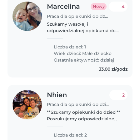
Marcelina
4
Nowy
Praca dla opiekunki do dziecka w Gliwice
Szukamy wesołej i
odpowiedzialnej opiekunki do
naszego figlarnego malucha.
Mile widziana gotowość do
Liczba dzieci: 1
pomocy w codziennych
Wiek dzieci:
Małe dziecko
obowiązkach domowych.
Ostatnia aktywność: dzisiaj
Kontakt mile widziany!
33,00 zł/godz
Nhien
2
Praca dla opiekunki do dziecka w Gliwice
**Szukamy opiekunki do dzieci**
Poszukujemy odpowiedzialnej,
ciepłej i troskliwej osoby do
opieki nad naszymi dziećmi.
Liczba dzieci: 2
**Godziny pracy:** *