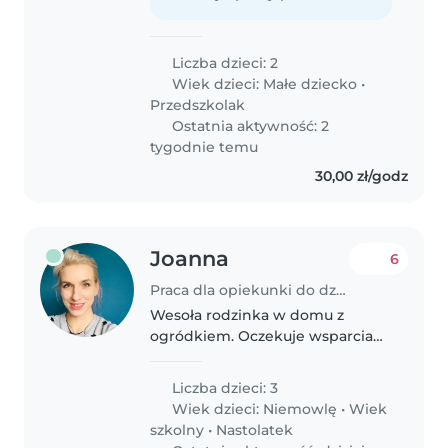
Liczba dzieci: 2
Wiek dzieci:
Małe dziecko
•
Przedszkolak
Ostatnia aktywność: 2
tygodnie temu
30,00 zł/godz
Joanna
6
Praca dla opiekunki do dziecka w Gliwice
Wesoła rodzinka w domu z
ogródkiem. Oczekuje wsparcia
przy niemowlaku. Same
ciekawskie świata dzieci które
Liczba dzieci: 3
chętnie poznają jakaś miłą ciocie
Wiek dzieci:
Niemowlę
•
Wiek
do opieki nad sobą w czasie gdy
szkolny
•
Nastolatek
rodzina..