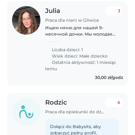
Julia
3
Praca dla niani w Gliwice
Ищем няню для нашей 9-
месячной дочки. Мы молодая
семья из Беларуси и работаем
из дома. Ищем доброго,
Liczba dzieci: 1
заботливого человека, который
Wiek dzieci:
Małe dziecko
любит проводить время с
Ostatnia aktywność: 1 miesiąc
детьми и сможет заботиться..
temu
30,00 zł/godz
Rodzic
6
Praca dla opiekunki do dziecka w Gliwice
Dołącz do Babysits, aby
zobaczyć pełny profil.