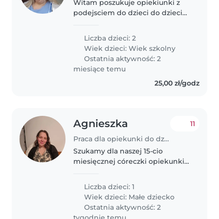
Witam poszukuje opiekiunki z
podejsciem do dzieci do dzieci
chodzi glownie o ranne
szykowanie do szkoly i
Liczba dzieci: 2
odprowadzenie ( okolo 6 razy)
Wiek dzieci:
Wiek szkolny
oraz dwa razy w miesiącu zawsze
Ostatnia aktywność: 2
wychodzi środa..
miesiące temu
25,00 zł/godz
Agnieszka
11
Praca dla opiekunki do dziecka w Gliwice
Szukamy dla naszej 15-cio
miesięcznej córeczki opiekunki
na pełny wymiar. Szukamy
kogoś, kto ma doświadczenie z
Liczba dzieci: 1
małymi dziećmi i ich pielęgnacją,
Wiek dzieci:
Małe dziecko
gdyby miał również
Ostatnia aktywność: 2
doświadczenie z..
tygodnie temu