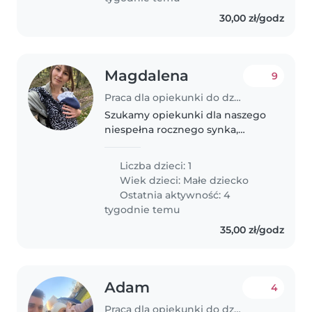
30,00 zł/godz
Magdalena
9
Praca dla opiekunki do dziecka w Gliwice
Szukamy opiekunki dla naszego
niespełna rocznego synka,
pełnego energii i ciekawskiego
świata. Nasz syn uwielbia bawić
Liczba dzieci: 1
się i poznawać nowe rzeczy oraz
Wiek dzieci:
Małe dziecko
przebywać na dworze. Syn jest..
Ostatnia aktywność: 4
tygodnie temu
35,00 zł/godz
Adam
4
Praca dla opiekunki do dziecka w Gliwice