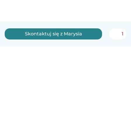
Skontaktuj się z Marysia
1
Polski
Jak to działa
Pomoc
Warunki i prywatność
Cennik
Dane firmy
Babysits dla Firm
Normy wspólnotowe