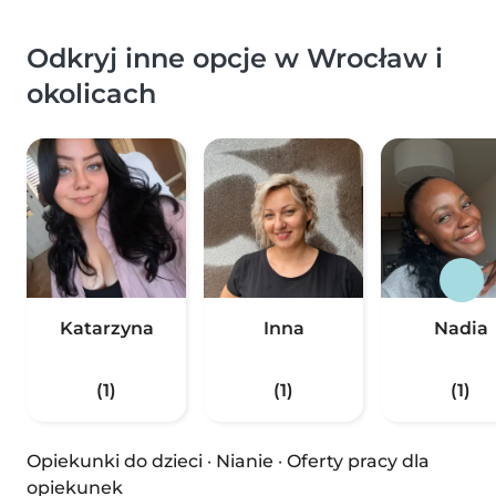
Odkryj inne opcje w Wrocław i
okolicach
Katarzyna
Inna
Nadia
(1)
(1)
(1)
Opiekunki do dzieci
·
Nianie
·
Oferty pracy dla
opiekunek