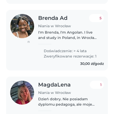
młodszymi..
Brenda Ad
5
Niania w Wrocław
I'm Brenda, I'm Angolan. I live
and study in Poland, in Wrocław
(1)
for 5 years. I love children and
since my teens I have taken care
Doświadczenie: > 4 lata
of my 2 sisters who are now
Zweryfikowane rezerwacje: 1
teenagers. I'm friendly,..
30,00 zł/godz
MagdaLena
1
Niania w Wrocław
Dzień dobry. Nie posiadam
dyplomu pedagoga, ale moje
doświadczenie opiera się na