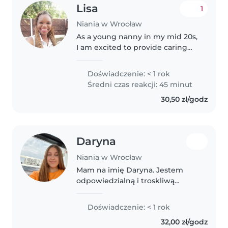
Lisa
1
Niania w Wrocław
As a young nanny in my mid 20s,
I am excited to provide caring
and enriching childcare for your
family. With a Bachelor's degree
Doświadczenie: < 1 rok
in Computer Engineering, I
Średni czas reakcji: 45 minut
bring a unique blend of..
30,50 zł/godz
Daryna
Niania w Wrocław
Mam na imię Daryna. Jestem
odpowiedzialną i troskliwą
osobą, która lubi dzieci. Mam
doświadczenie w opiece nad
Doświadczenie: < 1 rok
dziećmi, ponieważ od wielu lat
32,00 zł/godz
opiekowałam się moimi dwoma