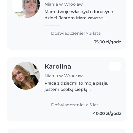
Niania w Wrocław
Mam dwoje własnych dorosłych
dzieci. Jestem Mam zawsze
bardzo dobry kontakt z dziećmi
Opiekowałam sie wczesniej
Doświadczenie: > 3 lata
dziećmi od niemowlęctwa w 4
35,00 zł/godz
domach Posiadam referencje
.Jestem..
Karolina
Niania w Wrocław
Praca z dziećmi to moja pasja,
jestem osobą ciepłą i
opiekuńczą. Ukończyłam 2-letnią
szkołę na kierunku opiekunka
Doświadczenie: > 5 lat
dziecięca. Mam ukończony kurs
40,00 zł/godz
pierwszej pomocy oraz szkolenie
z logorytmiki...