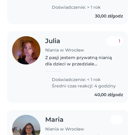
życie spędziłam z
Doświadczenie: > 1 rok
dziećmi,pomagając przy opiece.
30,00 zł/godz
W wakacje opiekowałam się
grupa 4 dzieci. Moja..
Julia
1
Niania w Wrocław
Z pasji jestem prywatną nianią
dla dzieci w przedziale
wiekowym między pierwszym a
dziewiątym rokiem życia. Swoją
Doświadczenie: < 1 rok
pracę traktuje jak misję, która
Średni czas reakcji: 4 godziny
wymaga uważności na rozwój i
40,00 zł/godz
potrzeby..
Maria
Niania w Wrocław