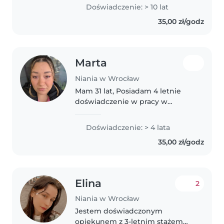
godzinach spędzonych z
Doświadczenie: > 10 lat
dziećmi, co nauczyło mnie
35,00 zł/godz
cierpliwości, opanowania i
szybkiego reagowania w..
Marta
Niania w Wrocław
Mam 31 lat, Posiadam 4 letnie
doświadczenie w pracy w
placówkach żłobkowych,
dodatkowo każdego dnia
Doświadczenie: > 4 lata
rozwijam swoje umiejętności
35,00 zł/godz
jako mama trójki dzieci w tym
bliźniaków 👶👶👶 💫 uwielbiam..
Elina
2
Niania w Wrocław
Jestem doświadczonym
opiekunem z 3-letnim stażem