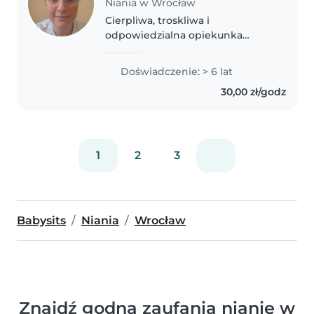
Niania w Wrocław
Cierpliwa, troskliwa i
odpowiedzialna opiekunka
dzieci. Uwielbiam zabawy z
dziećmi, dbam o ich
Doświadczenie: > 6 lat
bezpieczeństwo i zawsze staram
30,00 zł/godz
się wywołać uśmiech na ich
twarzach 😊👶💛
1
2
3
Babysits
Niania
Wrocław
Znajdź godną zaufania nianię w