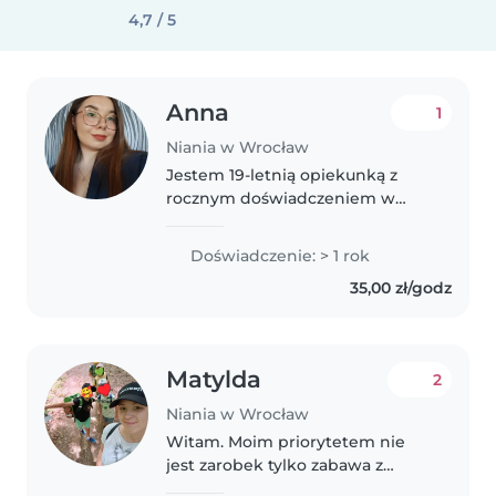
4,7 / 5
Anna
1
Niania w Wrocław
Jestem 19-letnią opiekunką z
rocznym doświadczeniem w
opiece nad dziećmi w wieku
niemowlęcym i przedszkolnym.
Doświadczenie: > 1 rok
Jestem odpowiedzialna,
35,00 zł/godz
troskliwa i empatyczna. Potrafię
czytać dzieciom..
Matylda
2
Niania w Wrocław
Witam. Moim priorytetem nie
jest zarobek tylko zabawa z
dziecmi i zdobywanie doś łe