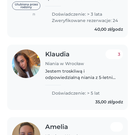
pracy z dziećmi w wieku od 1 do
Ulubiona przez
rodziny
6 lat. Jestem odpowiedzialny,
Doświadczenie: > 3 lata
(1)
przyjazny i troskliwy, a mówię
Zweryfikowane rezerwacje: 24
trochę w języku polskim, biegle
40,00 zł/godz
rosyjskim..
Klaudia
3
Niania w Wrocław
Jestem troskliwą i
odpowiedzialną niania z 5-letnim
doświadczeniem w opiece nad
dziećmi w wieku od
Doświadczenie: > 5 lat
niemowlęcia do przedszkolaka.
35,00 zł/godz
Mam różnorodne umiejętności,
takie jak rysowanie, czytanie,..
Amelia