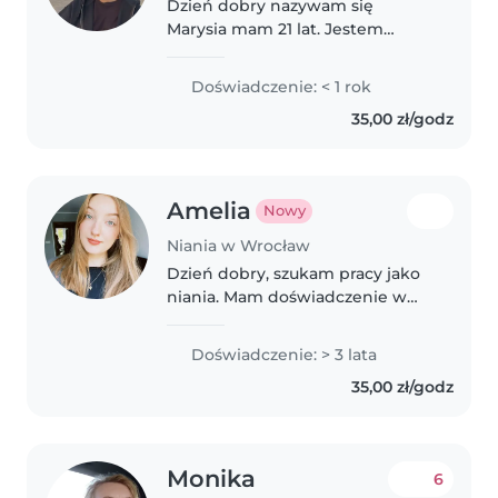
Dzień dobry nazywam się
Marysia mam 21 lat. Jestem
empatyczna wyrozumiała szczera
i łatwo łapie kontakt z dziećmi.
Doświadczenie: < 1 rok
Przez ostatnie lata zajmowałam
35,00 zł/godz
się dziećmi w wieku od 1,5roku
do..
Amelia
Nowy
Niania w Wrocław
Dzień dobry, szukam pracy jako
niania. Mam doświadczenie w
opiece nad młodszymi dziećmi,
jestem osobą odpowiedzialną,
Doświadczenie: > 3 lata
cierpliwą i troskliwą. Studiuję
35,00 zł/godz
pielęgniarstwo i od
października..
Monika
6