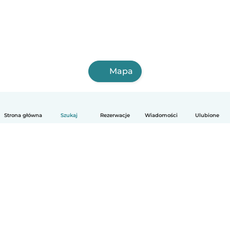
Mapa
Strona główna
Szukaj
Rezerwacje
Wiadomości
Ulubione
Polski
Jak to działa
Pomoc
Warunki i prywatność
Cennik
Dane firmy
Babysits dla Firm