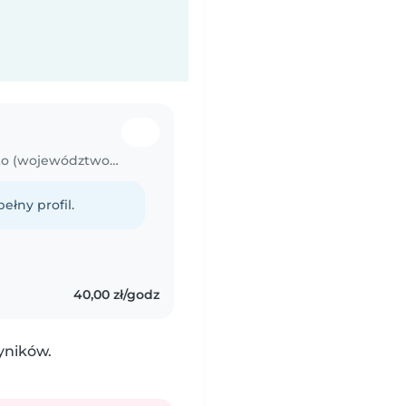
Opiekunka do dziecka w Stare Miasto (województwo wielkopolskie)
ełny profil.
40,00 zł/godz
yników.