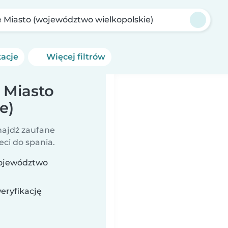
e Miasto (województwo wielkopolskie)
kacje
Więcej filtrów
 Miasto
e)
najdź zaufane
eci do spania.
(województwo
eryfikację