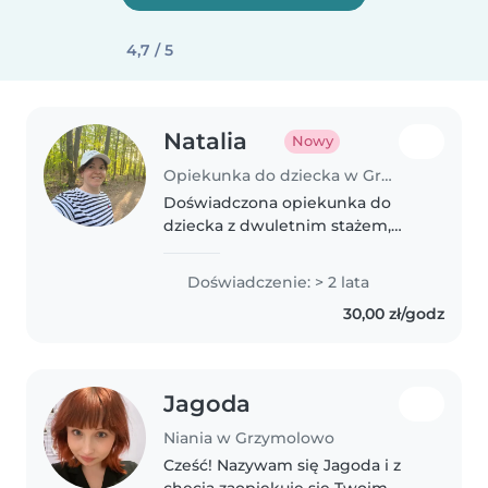
4,7 / 5
Natalia
Nowy
Opiekunka do dziecka w Grzymolowo
Doświadczona opiekunka do
dziecka z dwuletnim stażem,
odpowiedzialna i otwarta. Lubię
pomagać najmłodszym w nauce,
Doświadczenie: > 2 lata
czytaniu oraz rozwoju przez
30,00 zł/godz
zabawę. Spędźmy wspólnie czas
na twórczych..
Jagoda
Niania w Grzymolowo
Cześć! Nazywam się Jagoda i z
chęcią zaopiekuję się Twoim