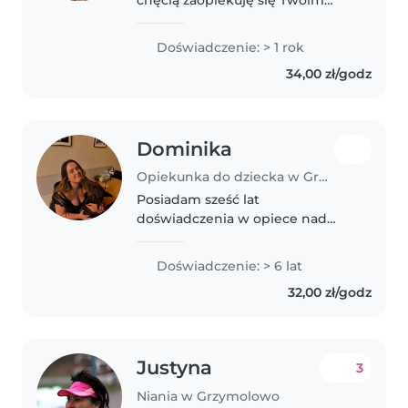
dzieckiem. Jestem studentką
filologii angielsko-chińskiej, a
Doświadczenie: > 1 rok
praca z dziećmi i młodzieżą to
34,00 zł/godz
moja codzienna pasja. Pracuję..
Dominika
Opiekunka do dziecka w Grzymolowo
Posiadam sześć lat
doświadczenia w opiece nad
dziećmi od niemowląt po
nastolatków. Jestem
Doświadczenie: > 6 lat
odpowiedzialna i empatyczna, a
32,00 zł/godz
moją pasją są czytanie, prace
ręczne, muzyka i gry.
Komfortowo..
Justyna
3
Niania w Grzymolowo