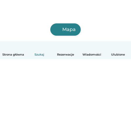
Mapa
Strona główna
Szukaj
Rezerwacje
Wiadomości
Ulubione
Polski
Jak to działa
Pomoc
Warunki i prywatność
Cennik
Dane firmy
Babysits dla Firm
Normy wspólnotowe