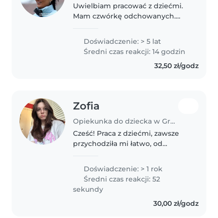
Uwielbiam pracować z dziećmi.
Mam czwórkę odchowanych.
Mam doświadczenie przy
niemowlakach, jak i starszych
Doświadczenie: > 5 lat
dzieciach. Chętnie uczę dzieci
Średni czas reakcji: 14 godzin
/edukacja szkolna/. Jestem
32,50 zł/godz
dyspozycyjna i..
Zofia
Opiekunka do dziecka w Grzymolowo
Cześć! Praca z dziećmi, zawsze
przychodziła mi łatwo, od
dziecka wręcz zajmowałam się
młodszym kuzynostwem lub
Doświadczenie: > 1 rok
pomagałam przyjaciołom z ich
Średni czas reakcji: 52
rodzeństwem. Planuje wiązać
sekundy
przyszłość z..
30,00 zł/godz