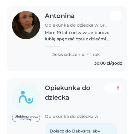
Antonina
Opiekunka do dziecka w Grzymolowo
Mam 19 lat i od zawsze bardzo
lubię spędzać czas z dziećmi.
Wychowałam się w dużej
rodzinie - mam czworo
Doświadczenie: < 1 rok
rodzeństwa oraz liczne
30,00 zł/godz
kuzynostwo, dlatego opieka nad
dziećmi to dla mnie coś..
Opiekunka do
8
dziecka
Opiekunka do dziecka w Grzymolowo
Ulubiona przez
rodziny
Dołącz do Babysits, aby