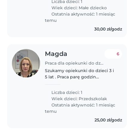
Liczba dzieci: 1
Szukamy kogoś, kto jest gotowy
Wiek dzieci:
Małe dziecko
pomóc w domowych
Ostatnia aktywność: 1 miesiąc
obowiązkach...
temu
30,00 zł/godz
Magda
6
Praca dla opiekunki do dziecka w Rybnik
Szukamy opiekunki do dzieci 3 i
5 lat . Praca parę godzin
tygodniowo popołudniami .
Najlepiej w domu opiekunki .
Liczba dzieci: 1
Wiek dzieci:
Przedszkolak
Ostatnia aktywność: 1 miesiąc
temu
25,00 zł/godz