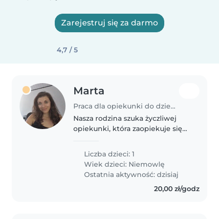
Zarejestruj się za darmo
4,7 / 5
Marta
Praca dla opiekunki do dziecka w Rybnik
Nasza rodzina szuka życzliwej
opiekunki, która zaopiekuje się
naszym energicznym i ciekawym
świata 7-miesięcznym synkiem.
Liczba dzieci: 1
Mile widziana umiejętność
Wiek dzieci:
Niemowlę
pomocy w codziennych
Ostatnia aktywność: dzisiaj
obowiązkach..
20,00 zł/godz