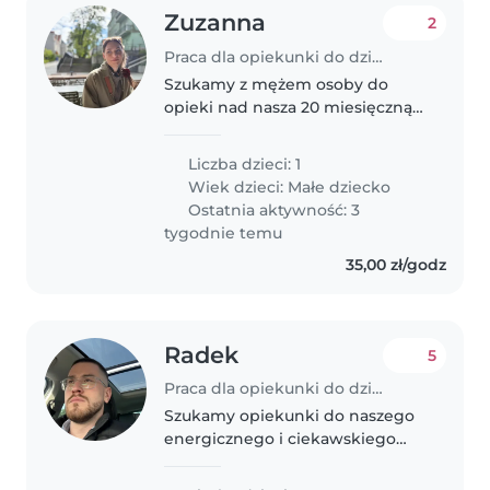
Zuzanna
2
Praca dla opiekunki do dziecka w Rybnik
Szukamy z mężem osoby do
opieki nad nasza 20 miesięczną
córeczką. Zależy nam na osobie
otwartej i kontaktowej ponieważ
Liczba dzieci: 1
nasza córka jest aktywna i
Wiek dzieci:
Małe dziecko
ciekawa świata. Nie mamy w
Ostatnia aktywność: 3
domu zwierząt,..
tygodnie temu
35,00 zł/godz
Radek
5
Praca dla opiekunki do dziecka w Rybnik
Szukamy opiekunki do naszego
energicznego i ciekawskiego
malucha. Nasz mały ma 3 lata i
uwielbia poznawać nowe rzeczy.