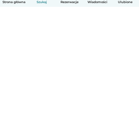
Strona główna
Szukaj
Rezerwacje
Wiadomości
Ulubione
Polski
Jak to działa
Pomoc
Warunki i prywatność
Cennik
Dane firmy
Babysits dla Firm
Normy wspólnotowe
© Babysits B.V.