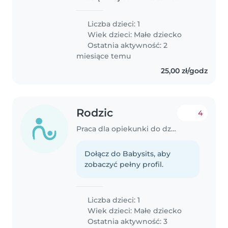
poniedziałku do piatku w
godzinkach 7-15. Opieka u nas w
Liczba dzieci: 1
domu. Preferowana osobą z
Wiek dzieci:
Małe dziecko
doświadczeniem.
Ostatnia aktywność: 2
miesiące temu
25,00 zł/godz
Rodzic
4
Praca dla opiekunki do dziecka w Dąbrowa Górnicza
Dołącz do Babysits, aby
zobaczyć pełny profil.
Liczba dzieci: 1
Wiek dzieci:
Małe dziecko
Ostatnia aktywność: 3