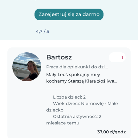
Zarejestruj się za darmo
4,7 / 5
Bartosz
1
Praca dla opiekunki do dziecka w Dąbrowa Górnicza
Mały Leoś spokojny miły
kochamy Starszą Klara złośliwa
ale kochana
Liczba dzieci: 2
Wiek dzieci:
Niemowlę
•
Małe
dziecko
Ostatnia aktywność: 2
miesiące temu
37,00 zł/godz