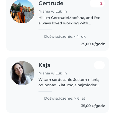
Gertrude
2
Niania w Lublin
Hi! I'm GertrudeMbofana, and I've
always loved working with
children. I'm a patient, creative,
and responsible person who
Doświadczenie: < 1 rok
enjoys playing games, doing
25,00 zł/godz
crafts, reading stories, and
helping..
Kaja
Niania w Lublin
Witam serdecznie Jestem nianią
od ponad 6 lat, moja najmłodsza
podopieczna miała niespełna 2
miesiące. W pracy z dziećmi
Doświadczenie: > 6 lat
kieruje się bliskosciowym
35,00 zł/godz
podejściem, daje przestrzeń do
wyrażenia..