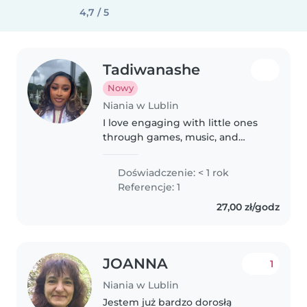
4,7 / 5
Tadiwanashe
Nowy
Niania w Lublin
I love engaging with little ones
through games, music, and
stories! I graduated last year with
a degree in midwifery and eager
Doświadczenie: < 1 rok
to bring my approach to caring
Referencje: 1
for your baby, toddler,..
27,00 zł/godz
JOANNA
1
Niania w Lublin
Jestem już bardzo dorosłą