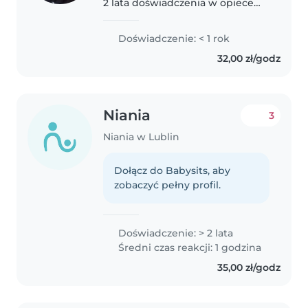
2 lata doświadczenia w opiece
nad dziećmi, głównie
nastolatkami i maluchami. Mam
Doświadczenie: < 1 rok
również doświadczenie w opiece
32,00 zł/godz
nad dziećmi o specjalnych
potrzebach,..
Niania
3
Niania w Lublin
Dołącz do Babysits, aby
zobaczyć pełny profil.
Doświadczenie: > 2 lata
Średni czas reakcji: 1 godzina
35,00 zł/godz