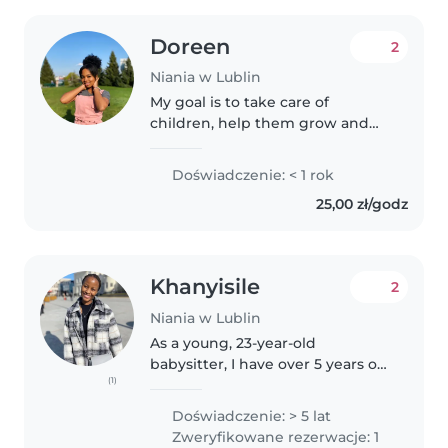
Doreen
2
Niania w Lublin
My goal is to take care of
children, help them grow and
watch them have fun. I would
describe myself in five adjectives
Doświadczenie: < 1 rok
dependable, trustworthy,
25,00 zł/godz
honest, hardworking and a good
listener...
Khanyisile
2
Niania w Lublin
As a young, 23-year-old
babysitter, I have over 5 years of
(1)
experience in caring for children
of all ages - from babies to
Doświadczenie: > 5 lat
teenagers. I am responsible,
Zweryfikowane rezerwacje: 1