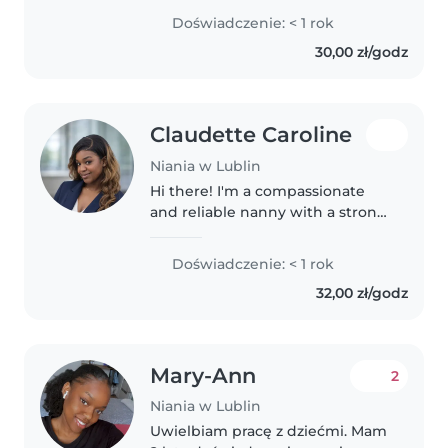
od zawsze pragnęłam do tego,
Doświadczenie: < 1 rok
aby w pracy z nimi wyjaśniać
30,00 zł/godz
materiał w sposób prosty i
ciekawy. W..
Claudette Caroline
Niania w Lublin
Hi there! I'm a compassionate
and reliable nanny with a strong
nursing background. Caring for
children has always come
Doświadczenie: < 1 rok
naturally to me, and I strive to
32,00 zł/godz
create a warm, safe, and
structured..
Mary-Ann
2
Niania w Lublin
Uwielbiam pracę z dziećmi. Mam