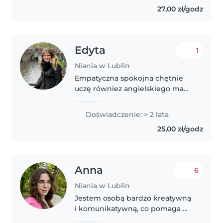
creative and enthusiastic. I..
27,00 zł/godz
Edyta
1
Niania w Lublin
Empatyczna spokojna chętnie
uczę równiez angielskiego mam
certyfikat oraz ukonczone studia
pedagogiczne.
Doświadczenie: > 2 lata
25,00 zł/godz
Anna
6
Niania w Lublin
Jestem osobą bardzo kreatywną
i komunikatywną, co pomaga mi
w pracy z dziećmi. Oprócz tego