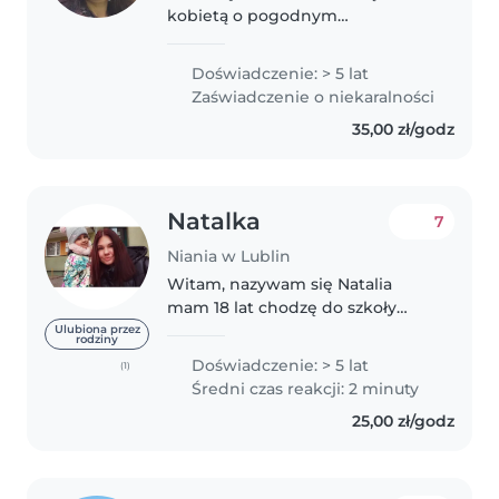
kobietą o pogodnym
usposobieniu. Cechuje mnie
empatia i odpowiedzialność.
Doświadczenie: > 5 lat
Dziećmi w każdym wieku
Zaświadczenie o niekaralności
opiekowałam się głównie u
35,00 zł/godz
rodziny i znajomych lub
znajomych..
Natalka
7
Niania w Lublin
Witam, nazywam się Natalia
mam 18 lat chodzę do szkoły
zawodowej o profilu
Ulubiona przez
rodziny
gastronomicznym. Prace z
Doświadczenie: > 5 lat
(1)
dziećmi zaczęłam od zajmowania
Średni czas reakcji: 2 minuty
się dziećmi znajomych i chęci
25,00 zł/godz
dorobienia. Pracuję..