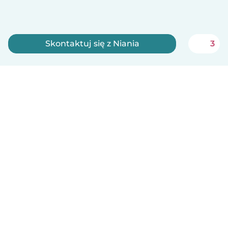
Skontaktuj się z Niania
3
Zarejestruj się teraz
Polski
Jak to działa
Pomoc
Warunki i prywatność