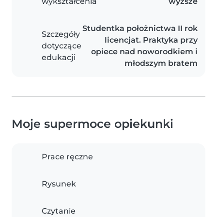
wykształcenia
wyższe
Studentka położnictwa II rok
Szczegóły
licencjat. Praktyka przy
dotyczące
opiece nad noworodkiem i
edukacji
młodszym bratem
Moje supermoce opiekunki
Prace ręczne
Rysunek
Czytanie