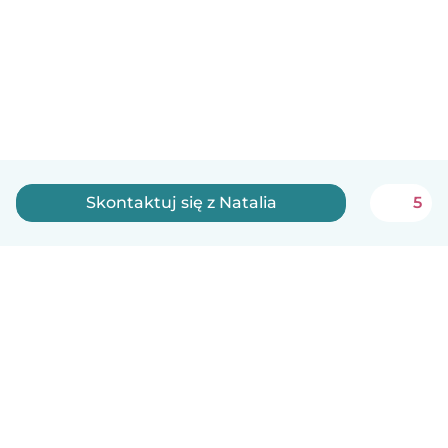
Skontaktuj się z Natalia
5
Polski
Jak to działa
Pomoc
Warunki i prywatność