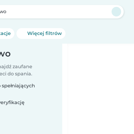
owo
kacje
Więcej filtrów
owo
najdź zaufane
eci do spania.
 spełniających
eryfikację