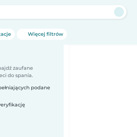
n
kacje
Więcej filtrów
najdź zaufane
eci do spania.
pełniających podane
eryfikację