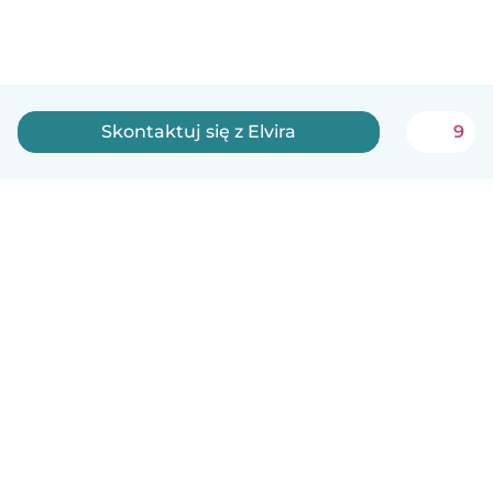
Skontaktuj się z Elvira
9
Polski
Jak to działa
Pomoc
Warunki i prywatność
Cennik
Dane firmy
Babysits dla Firm
Normy wspólnotowe