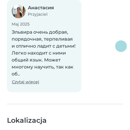
Анастасия
Przyjaciel
Maj 2025
Эльвира очень добрая,
порядочная, терпеливая
и отлично ладит с детьми!
Легко находит с ними
общий язык. Может
многому научить, так как
об..
Czytaj więcej
Lokalizacja