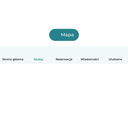
Mapa
Strona główna
Szukaj
Rezerwacje
Wiadomości
Ulubione
Polski
Jak to działa
Pomoc
Warunki i prywatność
Cennik
Dane firmy
Babysits dla Firm