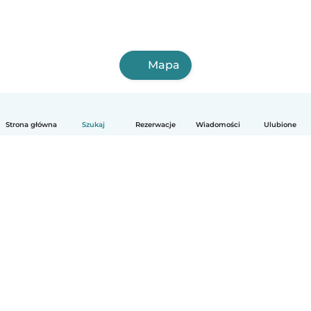
Mapa
Strona główna
Szukaj
Rezerwacje
Wiadomości
Ulubione
Polski
Jak to działa
Pomoc
Warunki i prywatność
Cennik
Dane firmy
Babysits dla Firm
Normy wspólnotowe