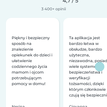
4,7 / 5
3 400+ opinii
Piękny i bezpieczny
Ta aplikacja jest
sposób na
bardzo łatwa w
znalezienie
obsłudze, bardzo
opiekunek do dzieci i
użyteczna,
ułatwienie
niezawodna, posia
codziennego życia
wiele systemów
mamom i ojcom
bezpieczeństwa i
potrzebującym
weryfikacji
pomocy w domu!
tożsamości, dzięki
którym członkowie
czują się bezpieczni
Nerina
Giovanna