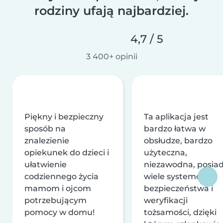
rodziny ufają najbardziej.
4,7 / 5
3 400+ opinii
Piękny i bezpieczny
Ta aplikacja jest
sposób na
bardzo łatwa w
znalezienie
obsłudze, bardzo
opiekunek do dzieci i
użyteczna,
ułatwienie
niezawodna, posia
codziennego życia
wiele systemów
mamom i ojcom
bezpieczeństwa i
potrzebującym
weryfikacji
pomocy w domu!
tożsamości, dzięki