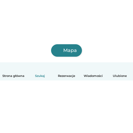
Mapa
Strona główna
Szukaj
Rezerwacje
Wiadomości
Ulubione
Polski
Jak to działa
Pomoc
Warunki i prywatność