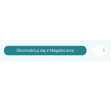
Skontaktuj się z MagdaLena
1
Polski
Jak to działa
Pomoc
Warunki i prywatność