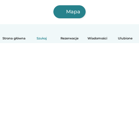
Mapa
Strona główna
Szukaj
Rezerwacje
Wiadomości
Ulubione
Polski
Jak to działa
Pomoc
Warunki i prywatność
Cennik
Dane firmy
Babysits dla Firm
Normy wspólnotowe