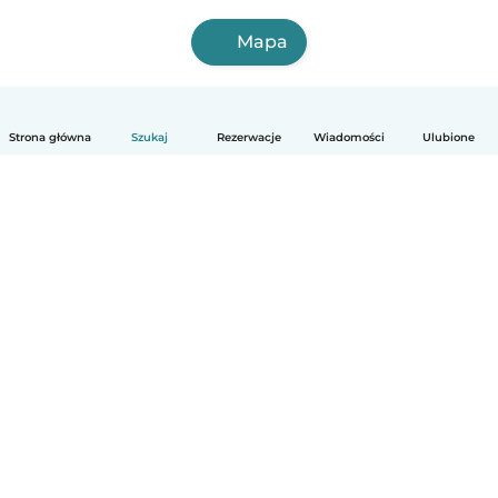
Mapa
Strona główna
Szukaj
Rezerwacje
Wiadomości
Ulubione
Polski
Jak to działa
Pomoc
Warunki i prywatność
Cennik
Dane firmy
Babysits dla Firm
Normy wspólnotowe