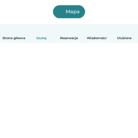
Mapa
Strona główna
Szukaj
Rezerwacje
Wiadomości
Ulubione
Polski
Jak to działa
Pomoc
Warunki i prywatność
Cennik
Dane firmy
Babysits dla Firm
Normy wspólnotowe