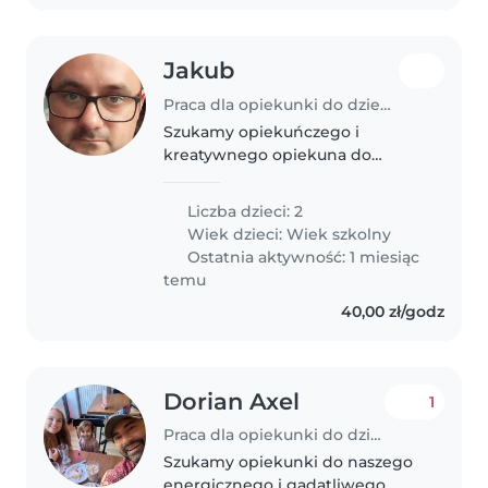
Jakub
Praca dla opiekunki do dziecka w Czernica (Województwo dolnośląskie)
Szukamy opiekuńczego i
kreatywnego opiekuna do
naszych dwóch energicznych i
przyjaznych dzieci w wieku
Liczba dzieci: 2
szkolnym. Nasze dziecko
Wiek dzieci:
Wiek szkolny
uwielbia tworzyć i bawić się,
Ostatnia aktywność: 1 miesiąc
więc idealny opiekun powinien..
temu
40,00 zł/godz
Dorian Axel
1
Praca dla opiekunki do dziecka w Warszawa
Szukamy opiekunki do naszego
energicznego i gadatliwego