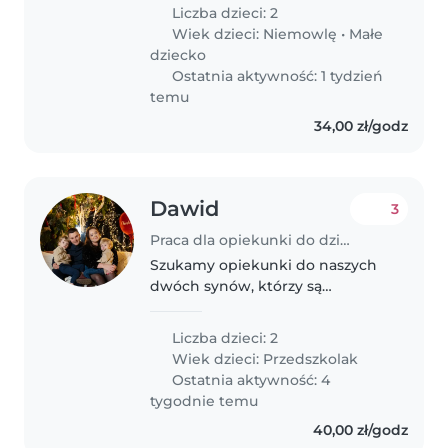
gadatliwe, inteligentne i pełne
Liczba dzieci: 2
energii. Mieszkamy w domu z
Wiek dzieci:
Niemowlę
•
Małe
psem, więc ważne, abyście się z
dziecko
nim..
Ostatnia aktywność: 1 tydzień
temu
34,00 zł/godz
Dawid
3
Praca dla opiekunki do dziecka w Jaktorów
Szukamy opiekunki do naszych
dwóch synów, którzy są
energiczni, gadatliwi i przyjaźni.
Nasza rodzina mieszka w domu
Liczba dzieci: 2
mamy 3 psy z czego jeden
Wiek dzieci:
Przedszkolak
mieszka w domu więc musisz
Ostatnia aktywność: 4
być komfortowa..
tygodnie temu
40,00 zł/godz