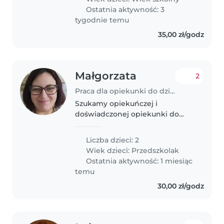
Ostatnia aktywność: 3
tygodnie temu
35,00 zł/godz
Małgorzata
2
Praca dla opiekunki do dziecka w Łomianki
Szukamy opiekuńczej i
doświadczonej opiekunki do
naszych dwóch przedszkolaków.
Nasze dzieci są inteligentne,
Liczba dzieci: 2
czułe i twórcze, a jedna z nich ma
Wiek dzieci:
Przedszkolak
autyzm. Nasz dom to dom pełen
Ostatnia aktywność: 1 miesiąc
miłości,..
temu
30,00 zł/godz