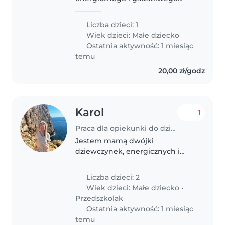
malucha. Nasz syn ma 2 lata i
uwielbia poznawać nowe rzeczy.
Liczba dzieci: 1
Szukamy kogoś, kto potrafi
Wiek dzieci:
Małe dziecko
pomóc w domu i będzie w stanie
Ostatnia aktywność: 1 miesiąc
poradzić..
temu
20,00 zł/godz
Karol
1
Praca dla opiekunki do dziecka w Chełm Śląski
Jestem mamą dwójki
dziewczynek, energicznych i
ciekawych świata.
Liczba dzieci: 2
Wiek dzieci:
Małe dziecko
•
Przedszkolak
Ostatnia aktywność: 1 miesiąc
temu