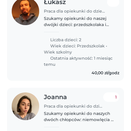
Łukasz
Praca dla opiekunki do dziecka w Oßieczna
Szukamy opiekunki do naszej
dwójki dzieci: przedszkolaka i
ucznia szkoły podstawowej.
Nasze dzieci są energiczne,
Liczba dzieci: 2
sportowe i bardzo gadułe.
Wiek dzieci:
Przedszkolak
•
Chcielibyśmy, aby opiekunka
Wiek szkolny
była komfortowo..
Ostatnia aktywność: 1 miesiąc
temu
40,00 zł/godz
Joanna
1
Praca dla opiekunki do dziecka w Świebodzice
Szukamy opiekunki do naszych
dwóch chłopców: niemowlęcia i
malucha. Nasze dzieci są