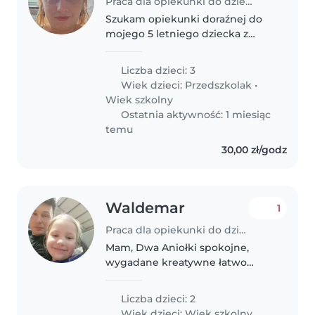
Praca dla opiekunki do dziecka w Chmielno
Szukam opiekunki doraźnej do
mojego 5 letniego dziecka z
Autyzmem.
Liczba dzieci: 3
Wiek dzieci:
Przedszkolak
•
Wiek szkolny
Ostatnia aktywność: 1 miesiąc
temu
30,00 zł/godz
Waldemar
1
Praca dla opiekunki do dziecka w Mogilany
Mam, Dwa Aniołki spokojne,
wygadane kreatywne łatwo
nawiązują kontakt, poszukuje
opiekunki z okolic gm. Mogilany
Liczba dzieci: 2
Wiek dzieci:
Wiek szkolny