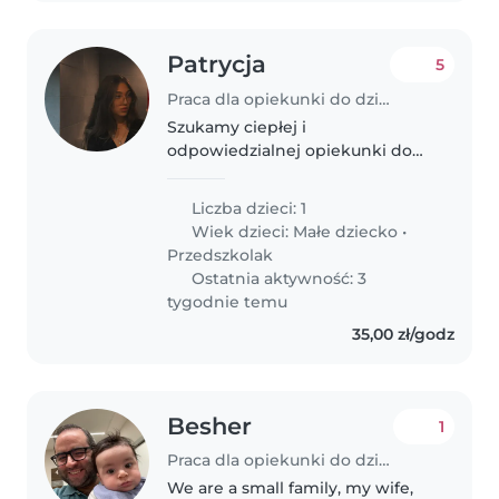
Patrycja
5
Praca dla opiekunki do dziecka w Gdańsk
Szukamy ciepłej i
odpowiedzialnej opiekunki do
naszej prawie 3-letniej córeczki.
Mała ma mnóstwo energii i
Liczba dzieci: 1
uwielbia zabawy pełne
Wiek dzieci:
Małe dziecko
•
pomysłowości – świetnie by było,
Przedszkolak
gdybyś umiała ją zainteresować...
Ostatnia aktywność: 3
tygodnie temu
35,00 zł/godz
Besher
1
Praca dla opiekunki do dziecka w Warszawa
We are a small family, my wife,