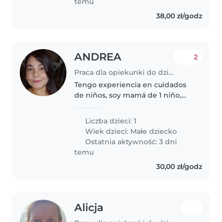
temu
38,00 zł/godz
ANDREA
2
Praca dla opiekunki do dziecka w Kraków
Tengo experiencia en cuidados
de niños, soy mamá de 1 niño,
soy amorosa, respetuosa y sobre
todo divertida, se que a veces no
Liczba dzieci: 1
tenemos todo el tiempo
Wiek dzieci:
Małe dziecko
disponible por eso quisiera
Ostatnia aktywność: 3 dni
brindarle..
temu
30,00 zł/godz
Alicja