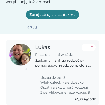
weryfikację tożsamości
Zarejestruj się za darmo
4,7 / 5
Lukas
11
Praca dla niani w Łódź
Szukamy niani lub rodziców-
pomagających-rodzicom, którzy
(1)
pomogą nam z opieką nad
naszymi dwójką energicznych i
Liczba dzieci: 2
zabawnych dwulatkami. Nasze
Wiek dzieci:
Małe dziecko
dzieci są bardzo przyjazne i lubią
Ostatnia aktywność: wczoraj
się bawić...
Zweryfikowane rezerwacje: 8
32,00 zł/godz