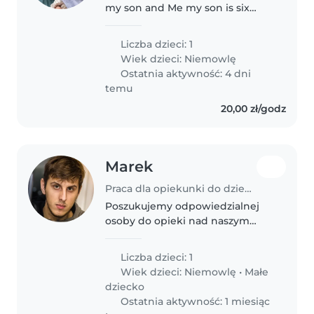
my son and Me my son is six
months old, For now we will
need support occasionally, but
Liczba dzieci: 1
for later we might need it
Wiek dzieci:
Niemowlę
regularly
Ostatnia aktywność: 4 dni
temu
20,00 zł/godz
Marek
Praca dla opiekunki do dziecka w Ełk
Poszukujemy odpowiedzialnej
osoby do opieki nad naszym
energicznym, inteligentnym i
ciekawskim maleństwem. Mile
Liczba dzieci: 1
widziana znajomość języka i
Wiek dzieci:
Niemowlę
•
Małe
doświadczenie z dziećmi w
dziecko
wieku poniemowlęcym...
Ostatnia aktywność: 1 miesiąc