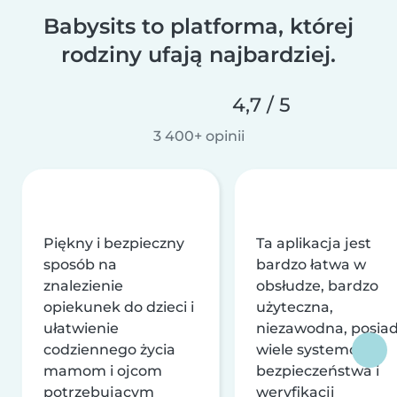
Babysits to platforma, której
rodziny ufają najbardziej.
4,7 / 5
3 400+ opinii
Piękny i bezpieczny
Ta aplikacja jest
sposób na
bardzo łatwa w
znalezienie
obsłudze, bardzo
opiekunek do dzieci i
użyteczna,
ułatwienie
niezawodna, posia
codziennego życia
wiele systemów
mamom i ojcom
bezpieczeństwa i
potrzebującym
weryfikacji