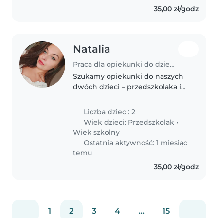
35,00 zł/godz
Natalia
Praca dla opiekunki do dziecka w Nowa Sól
Szukamy opiekunki do naszych
dwóch dzieci – przedszkolaka i
odroczonego od szkoły
przedszkolaka . Nasze dzieci są
Liczba dzieci: 2
energiczne, figlarne i ciekawskie.
Wiek dzieci:
Przedszkolak
•
Potrzebujemy kogoś, kto jest
Wiek szkolny
komfortowo..
Ostatnia aktywność: 1 miesiąc
temu
35,00 zł/godz
1
2
3
4
...
15