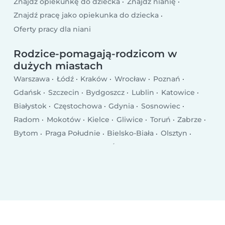
Znajdź opiekunkę do dziecka
Znajdź nianię
Znajdź pracę jako opiekunka do dziecka
Oferty pracy dla niani
Rodzice-pomagają-rodzicom w
dużych miastach
Warszawa
Łódź
Kraków
Wrocław
Poznań
Gdańsk
Szczecin
Bydgoszcz
Lublin
Katowice
Białystok
Częstochowa
Gdynia
Sosnowiec
Radom
Mokotów
Kielce
Gliwice
Toruń
Zabrze
Bytom
Praga Południe
Bielsko-Biała
Olsztyn
Rzeszów
Ursynów
Ruda Śląska
Rybnik
Wola
Bielany
Śródmieście
Tychy
Opole
Elbląg
Płock
Wałbrzych
Gorzów Wielkopolski
Targówek
Włocławek