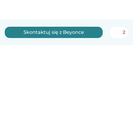
Skontaktuj się z Beyonce
2
Polski
Jak to działa
Pomoc
Warunki i prywatność
Cennik
Dane firmy
Babysits dla Firm
Normy wspólnotowe