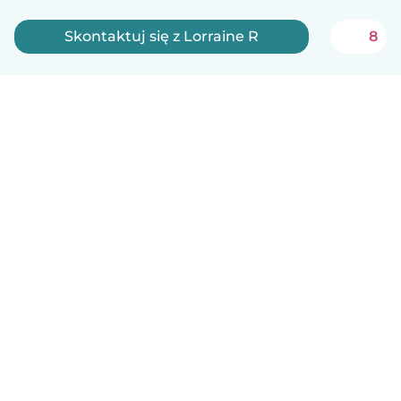
Skontaktuj się z Lorraine R
8
Polski
Jak to działa
Pomoc
Warunki i prywatność
Cennik
Dane firmy
Babysits dla Firm
Normy wspólnotowe