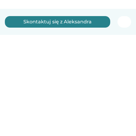
Skontaktuj się z Aleksandra
Polski
Jak to działa
Pomoc
Warunki i prywatność
Cennik
Dane firmy
Babysits dla Firm
Normy wspólnotowe