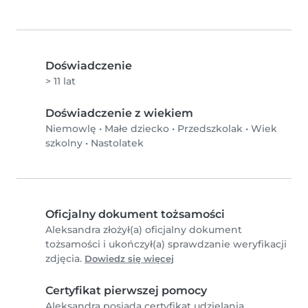
Doświadczenie
> 11 lat
Doświadczenie z wiekiem
Niemowlę
•
Małe dziecko
•
Przedszkolak
•
Wiek
szkolny
•
Nastolatek
Oficjalny dokument tożsamości
Aleksandra złożył(a) oficjalny dokument
tożsamości i ukończył(a) sprawdzanie weryfikacji
zdjęcia.
Dowiedz się więcej
Certyfikat pierwszej pomocy
Aleksandra posiada certyfikat udzielania