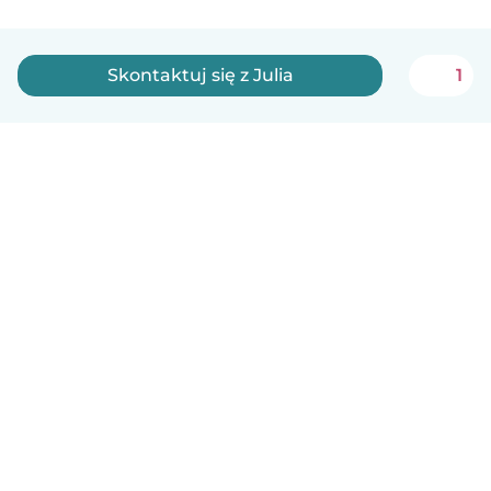
Skontaktuj się z Julia
1
Polski
Jak to działa
Pomoc
Warunki i prywatność
Cennik
Dane firmy
Babysits dla Firm
Normy wspólnotowe