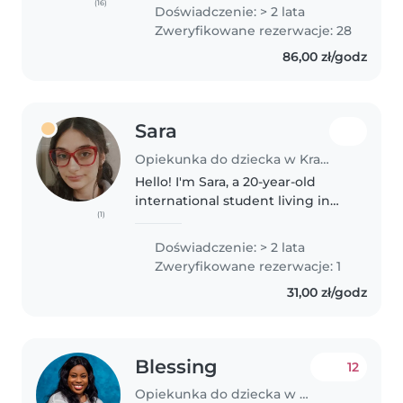
Private lessons for school
(16)
Doświadczenie: > 2 lata
students 📚➕, especially in
Zweryfikowane rezerwacje: 28
Mathematics • For toddlers and..
86,00 zł/godz
Sara
Opiekunka do dziecka w Kraków
Hello! I'm Sara, a 20-year-old
international student living in
(1)
Kraków. I'm a responsible,
patient, and caring person who
Doświadczenie: > 2 lata
enjoys spending time with
Zweryfikowane rezerwacje: 1
children. I can help with
31,00 zł/godz
playing,..
Blessing
12
Opiekunka do dziecka w Kraków