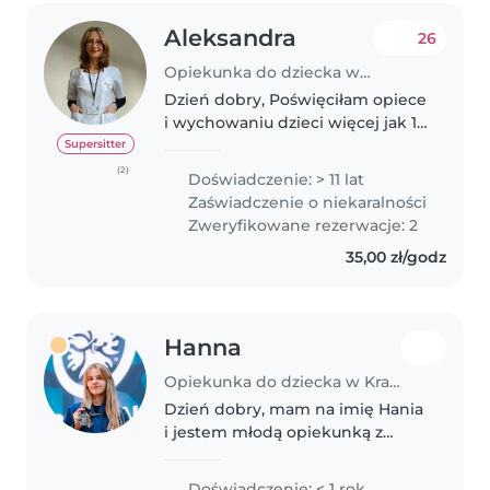
Aleksandra
26
Opiekunka do dziecka w Kraków
Dzień dobry, Poświęciłam opiece
i wychowaniu dzieci więcej jak 19
lat. Obecnie wychowuję dwoje
Supersitter
swoich w wieku nastoletnim.
(2)
Doświadczenie: > 11 lat
Poza tym wychowałam
Zaświadczenie o niekaralności
dziewczynkę z domu dziecka, już
Zweryfikowane rezerwacje: 2
jest..
35,00 zł/godz
Hanna
Opiekunka do dziecka w Kraków
Dzień dobry, mam na imię Hania
i jestem młodą opiekunką z
Krakowa. Interesuję się sztuką i
architekturą, kocham rysować i
Doświadczenie: < 1 rok