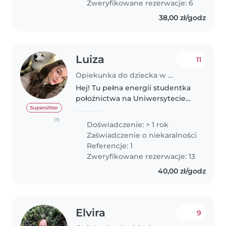
Zweryfikowane rezerwacje: 6
38,00 zł/godz
Luiza
11
Opiekunka do dziecka w Kraków
Hej! Tu pełna energii studentka
położnictwa na Uniwersytecie
Jagiellońskim, która uwielbia
Supersitter
spędzać czas z dzieciakami! 🥰
(7)
Doświadczenie: > 1 rok
Opieka nad najmłodszymi to nie
Zaświadczenie o niekaralności
tylko moje przyszłe zajęcie,..
Referencje: 1
Zweryfikowane rezerwacje: 13
40,00 zł/godz
Elvira
9