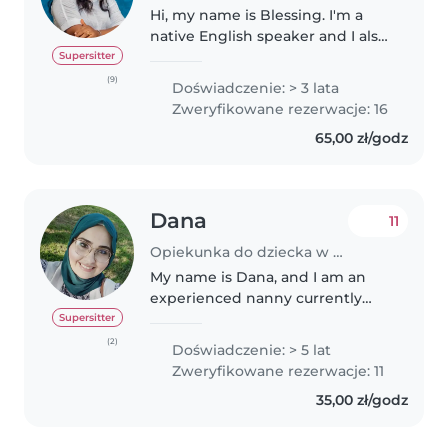
Hi, my name is Blessing. I'm a
native English speaker and I also
speak and understand Polish at
Supersitter
A2 level. I'm a wife and mom, so
(9)
Doświadczenie: > 3 lata
caring for children feels very
Zweryfikowane rezerwacje: 16
natural to me. You can..
65,00 zł/godz
Dana
11
Opiekunka do dziecka w Kraków
My name is Dana, and I am an
experienced nanny currently
living in Kraków, Poland with my
Supersitter
husband for the past year and
(2)
Doświadczenie: > 5 lat
half. I speak English and know
Zweryfikowane rezerwacje: 11
some basic Polish. I have
35,00 zł/godz
experience..