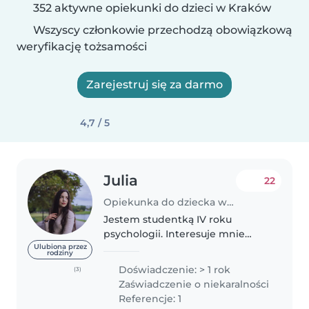
352 aktywne opiekunki do dzieci w Kraków
Wszyscy członkowie przechodzą obowiązkową
weryfikację tożsamości
Zarejestruj się za darmo
4,7 / 5
Julia
22
Opiekunka do dziecka w Kraków
Jestem studentką IV roku
psychologii. Interesuje mnie
praca z młodszymi i starszymi
Ulubiona przez
rodziny
dziećmi oraz młodzieżą. Chętnie
Doświadczenie: > 1 rok
(3)
wspomogę także w nauce
Zaświadczenie o niekaralności
czytania, liczenia czy języków
Referencje: 1
obcych. Podążam..