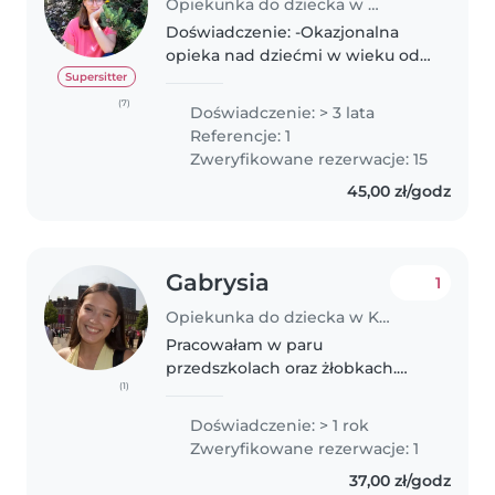
Opiekunka do dziecka w Kraków
Doświadczenie: -Okazjonalna
opieka nad dziećmi w wieku od 1
miesięcy do 8 lat, przez agencję -
Supersitter
Od listopada 2025 do marca 2026
(7)
Doświadczenie: > 3 lata
pracowałam jako stała niania 2-
Referencje: 1
letniego chłopca -Obecnie..
Zweryfikowane rezerwacje: 15
45,00 zł/godz
Gabrysia
1
Opiekunka do dziecka w Kraków
Pracowałam w paru
przedszkolach oraz żłobkach.
(1)
Bardzo chętnie zajmę się
waszym dzieckiem, tak aby się
Doświadczenie: > 1 rok
nie nudziło i dużo nauczyło! I can
Zweryfikowane rezerwacje: 1
speak fluently in English and i'm
37,00 zł/godz
happy organize..