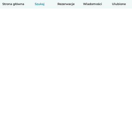
Strona główna
Szukaj
Rezerwacje
Wiadomości
Ulubione
Polski
Jak to działa
Pomoc
Warunki i prywatność
Cennik
Dane firmy
Babysits dla Firm
Normy wspólnotowe
© Babysits B.V.