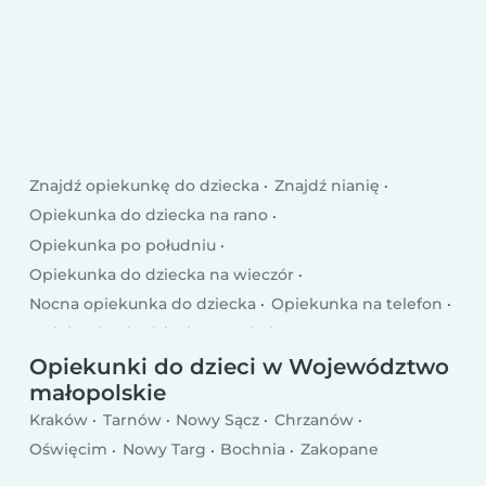
Znajdź opiekunkę do dziecka
Znajdź nianię
Opiekunka do dziecka na rano
Opiekunka po południu
Opiekunka do dziecka na wieczór
Nocna opiekunka do dziecka
Opiekunka na telefon
Opiekunka do dziecka po szkole
Opiekunka do dziecka w dni powszednie
Opiekunki do dzieci w Województwo
małopolskie
Opiekunka weekendowa
Kraków
Tarnów
Nowy Sącz
Chrzanów
Oświęcim
Nowy Targ
Bochnia
Zakopane