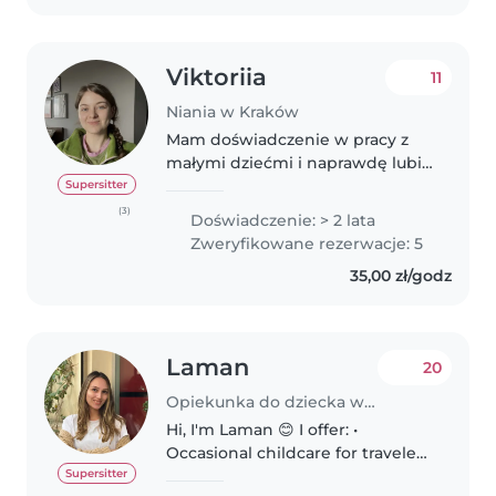
Viktoriia
11
Niania w Kraków
Mam doświadczenie w pracy z
małymi dziećmi i naprawdę lubię
towarzyszyć im w codziennym
Supersitter
odkrywaniu świata. Pracowałam
(3)
Doświadczenie: > 2 lata
jako niania z dziećmi w wieku 2–
Zweryfikowane rezerwacje: 5
4 lat, a także opiekowałam się..
35,00 zł/godz
Laman
20
Opiekunka do dziecka w Kraków
Hi, I'm Laman 😊 I offer: •
Occasional childcare for travelers
visiting Kraków ✈️ (€21/hour) •
Supersitter