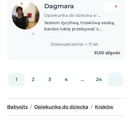
Dagmara
4
Opiekunka do dziecka w Kraków
Jestem życzliwą, troskliwą osobą,
bardzo lubię przebywać z
(1)
dziećmi i zwierzątkami, zawsze
angażuje się w pełni w pomoc.
Doświadczenie: > 11 lat
Jestem wolontariuszką w
31,00 zł/godz
fundacji dla bezdomnych
zwierząt, mam..
1
2
3
4
...
24
Babysits
Opiekunka do dziecka
Kraków