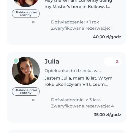
Hey there! I am currently doing
my Master's here in Krakow. I
grew up with a sister who was 5
Ulubiona przez
rodziny
years younger than me and 3
Doświadczenie: < 1 rok
(1)
cousins. I am a funny, talkative
Zweryfikowane rezerwacje: 1
and creative person who is..
40,00 zł/godz
Julia
2
Opiekunka do dziecka w Kraków
Jestem Julia, mam 18 lat. W tym
roku ukończyłam VII Liceum
Ogólnokształcące w Krakowie.
Ulubiona przez
rodziny
Mam doświadczenie w opiece
Doświadczenie: > 3 lata
(1)
nad dziećmi w różnym wieku,
Zweryfikowane rezerwacje: 4
które zdobyłam głównie
35,00 zł/godz
opiekując się..