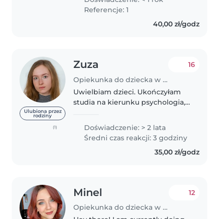
od 7 lat uczęszczam na kursy
Referencje: 1
rysunku- wszelkie prace
40,00 zł/godz
kreatywne..
Zuza
16
Opiekunka do dziecka w Kraków
Uwielbiam dzieci. Ukończyłam
studia na kierunku psychologia,
mam skończoną 2-letnią szkołę
Ulubiona przez
rodziny
w kierunku opiekunki dziecięcej.
Doświadczenie: > 2 lata
(1)
Mam doświadczenie ponieważ
Średni czas reakcji: 3 godziny
opiekowałam się kuzynami, ale..
35,00 zł/godz
Minel
12
Opiekunka do dziecka w Kraków