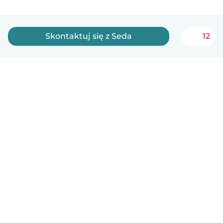
Skontaktuj się z Seda
12
Polski
Jak to działa
Pomoc
Warunki i prywatność
Cennik
Dane firmy
Babysits dla Firm
Normy wspólnotowe