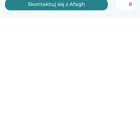
Skontaktuj się z Afagh
8
Polski
Jak to działa
Pomoc
Warunki i prywatność
Cennik
Dane firmy
Babysits dla Firm
Normy wspólnotowe