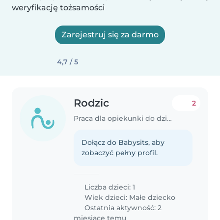
weryfikację tożsamości
Zarejestruj się za darmo
4,7 / 5
Rodzic
2
Praca dla opiekunki do dziecka w Tychy
Dołącz do Babysits, aby
zobaczyć pełny profil.
Liczba dzieci: 1
Wiek dzieci:
Małe dziecko
Ostatnia aktywność: 2
miesiące temu