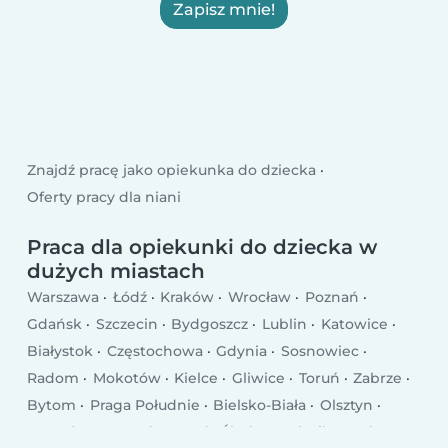
Zapisz mnie!
Znajdź pracę jako opiekunka do dziecka
Oferty pracy dla niani
Praca dla opiekunki do dziecka w
dużych miastach
Warszawa
Łódź
Kraków
Wrocław
Poznań
Gdańsk
Szczecin
Bydgoszcz
Lublin
Katowice
Białystok
Częstochowa
Gdynia
Sosnowiec
Radom
Mokotów
Kielce
Gliwice
Toruń
Zabrze
Bytom
Praga Południe
Bielsko-Biała
Olsztyn
Rzeszów
Ursynów
Ruda Śląska
Rybnik
Wola