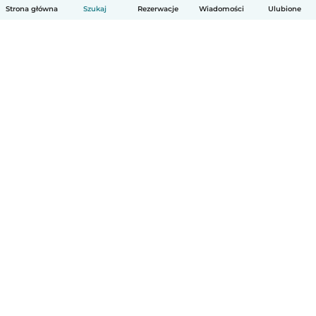
Strona główna
Szukaj
Rezerwacje
Wiadomości
Ulubione
Polski
Jak to działa
Pomoc
Warunki i prywatność
Cennik
Dane firmy
Babysits dla Firm
Normy wspólnotowe
© Babysits B.V.