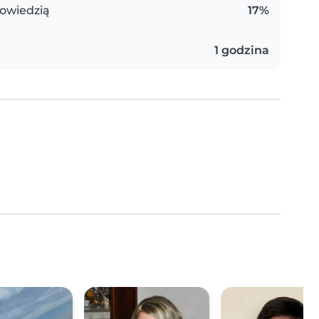
owiedzią
17%
i
1 godzina