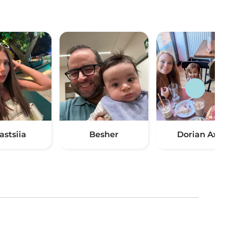
astsiia
Besher
Dorian Axel