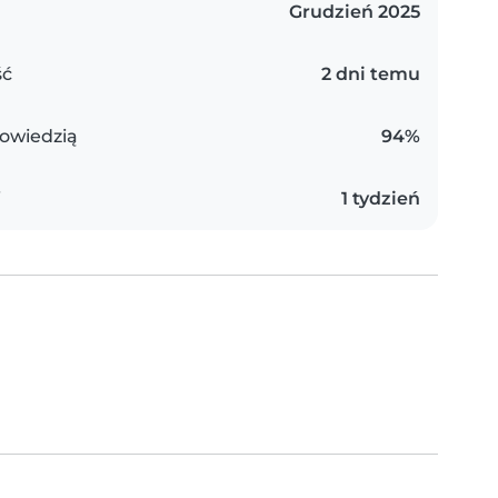
Grudzień 2025
ść
2 dni temu
owiedzią
94%
i
1 tydzień