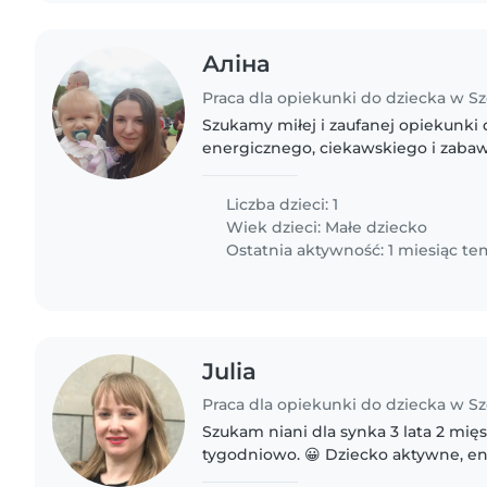
Аліна
Praca dla opiekunki do dziecka w S
Szukamy miłej i zaufanej opiekunki
energicznego, ciekawskiego i zaba
14 miesięcy. Nasz maluch uwielbia 
świata, dlatego chcielibyśmy..
Liczba dzieci: 1
Wiek dzieci:
Małe dziecko
Ostatnia aktywność: 1 miesiąc t
Julia
Praca dla opiekunki do dziecka w S
Szukam niani dla synka 3 lata 2 mięs
tygodniowo. 😀 Dziecko aktywne, ene
sensoryczne zabawy, puzzle, uklada