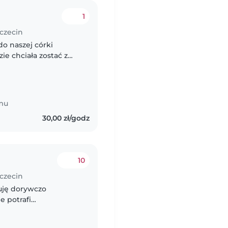
1
zczecin
do naszej córki
ie chciała zostać z
emu
30,00 zł/godz
10
zczecin
kuję dorywczo
e potrafi