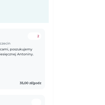
2
zczecin
icami, poszukujemy
iesięcznej Antoniny.
35,00 zł/godz