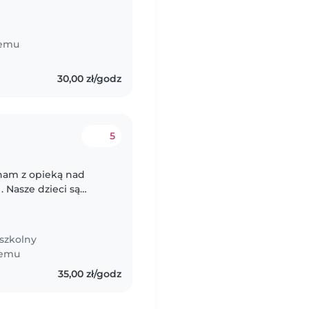
temu
30,00 zł/godz
5
 nam z opieką nad
 . Nasze dzieci są
zekujemy od niani
szkolny
temu
35,00 zł/godz