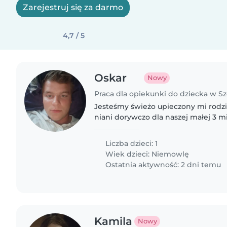
Zarejestruj się za darmo
4,7 / 5
Oskar
Nowy
Praca dla opiekunki do dziecka w S
Jesteśmy świeżo upieczony mi rodz
niani dorywczo dla naszej małej 3 m
Liczba dzieci: 1
Wiek dzieci:
Niemowlę
Ostatnia aktywność: 2 dni temu
Kamila
Nowy