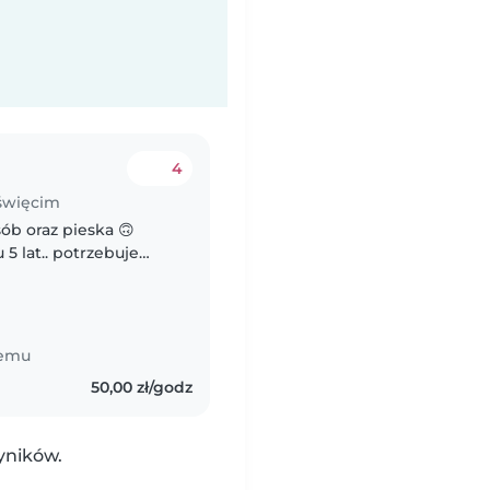
4
Oświęcim
sób oraz pieska 🙃
 5 lat.. potrzebuje
mam popołudniówki w
temu
50,00 zł/godz
yników.