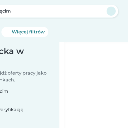
ęcim
Więcej filtrów
ecka w
jdź oferty pracy jako
unkach.
ęcim
eryfikację