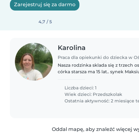
Zarejestruj się za darmo
4,7 / 5
Karolina
Praca dla opiekunki do dziecka w 
Nasza rodzinka sklada się z trzech o
córka starsza ma 15 lat.. synek Maksiu
pomocy tylko w momencie kiedy 
pracy żeby nie obciążać..
Liczba dzieci: 1
Wiek dzieci:
Przedszkolak
Ostatnia aktywność: 2 miesiące 
Oddal mapę, aby znaleźć więcej w