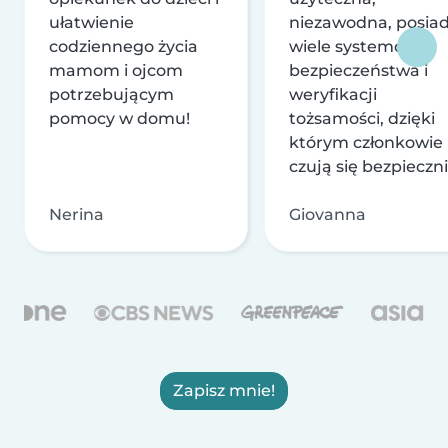
ułatwienie
niezawodna, posia
codziennego życia
wiele systemów
mamom i ojcom
bezpieczeństwa i
potrzebującym
weryfikacji
pomocy w domu!
tożsamości, dzięki
którym członkowie
czują się bezpieczni
Nerina
Giovanna
Zapisz mnie!