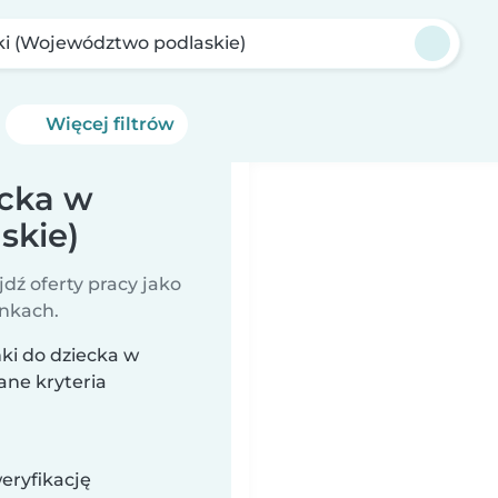
ki (Województwo podlaskie)
Więcej filtrów
ecka w
skie)
jdź oferty pracy jako
unkach.
ki do dziecka w
ane kryteria
eryfikację