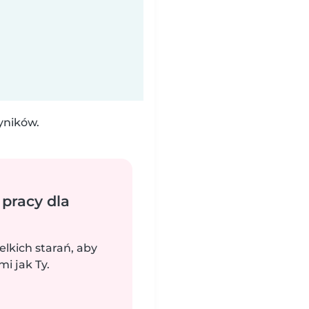
yników.
 pracy dla
elkich starań, aby
i jak Ty.