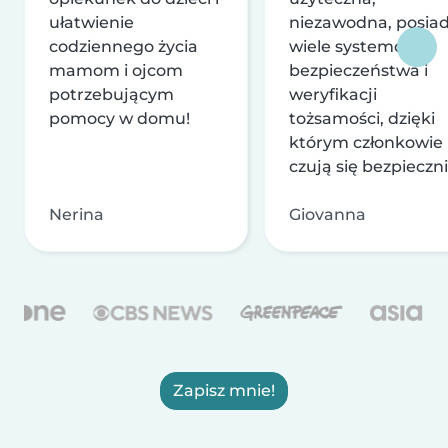
ułatwienie
niezawodna, posia
codziennego życia
wiele systemów
mamom i ojcom
bezpieczeństwa i
potrzebującym
weryfikacji
pomocy w domu!
tożsamości, dzięki
którym członkowie
czują się bezpieczni
Nerina
Giovanna
Zapisz mnie!