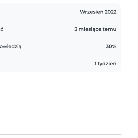
Wrzesień 2022
ść
3 miesiące temu
owiedzią
30%
i
1 tydzień