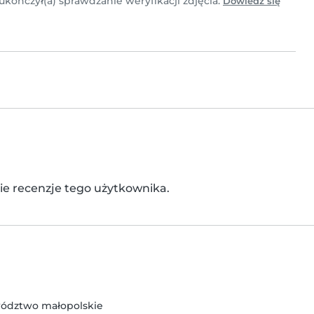
 ukończył(a) sprawdzanie weryfikacji zdjęcia.
Dowiedz się
kie recenzje tego użytkownika.
wództwo małopolskie