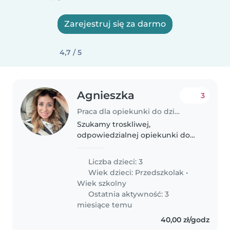
Zarejestruj się za darmo
4,7 / 5
Agnieszka
3
Praca dla opiekunki do dziecka w Kosakowo
Szukamy troskliwej,
odpowiedzialnej opiekunki do
trójki naszych dzieci:
przedszkolaka i dwojga dzieci w
Liczba dzieci: 3
wieku szkolnym. Dzieci są
Wiek dzieci:
Przedszkolak
•
serdeczne, ciekawe świata i
Wiek szkolny
pełne energii. Zależy..
Ostatnia aktywność: 3
miesiące temu
40,00 zł/godz