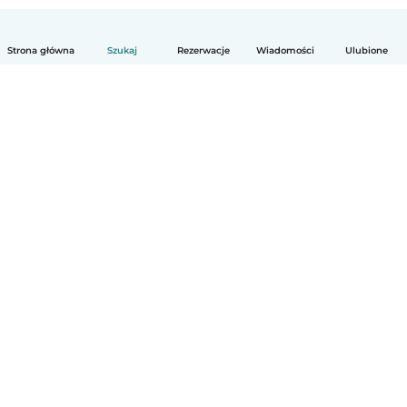
Strona główna
Szukaj
Rezerwacje
Wiadomości
Ulubione
Polski
Jak to działa
Pomoc
Warunki i prywatność
Cennik
Dane firmy
Babysits dla Firm
Normy wspólnotowe
© Babysits B.V.