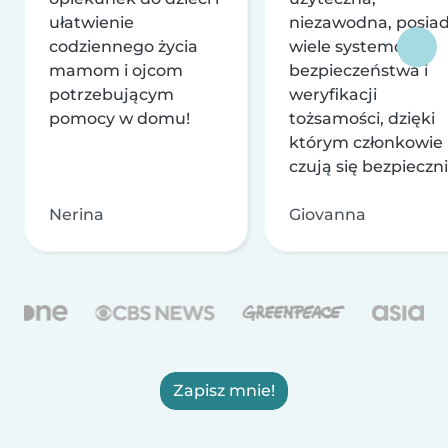
ułatwienie
niezawodna, posia
codziennego życia
wiele systemów
mamom i ojcom
bezpieczeństwa i
potrzebującym
weryfikacji
pomocy w domu!
tożsamości, dzięki
którym członkowie
czują się bezpieczni
Nerina
Giovanna
Zapisz mnie!