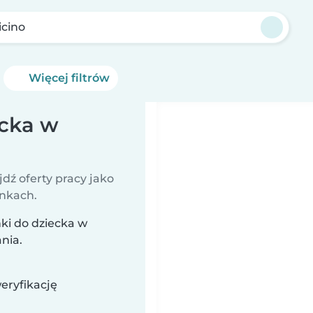
icino
Więcej filtrów
ecka w
jdź oferty pracy jako
unkach.
ki do dziecka w
nia.
eryfikację