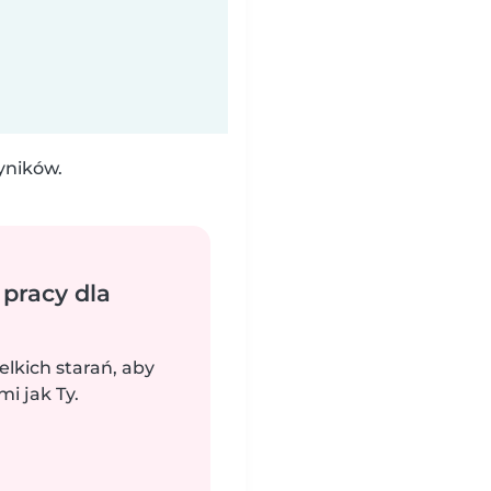
yników.
 pracy dla
elkich starań, aby
i jak Ty.