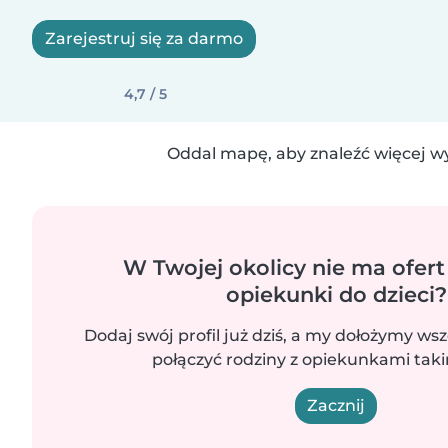
Zarejestruj się za darmo
4,7 / 5
Oddal mapę, aby znaleźć więcej w
W Twojej okolicy nie ma ofert
opiekunki do dzieci?
Dodaj swój profil już dziś, a my dołożymy wsz
połączyć rodziny z opiekunkami takim
Zacznij