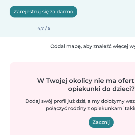
Zarejestruj się za darmo
4,7 / 5
Oddal mapę, aby znaleźć więcej w
W Twojej okolicy nie ma ofert
opiekunki do dzieci?
Dodaj swój profil już dziś, a my dołożymy wsz
połączyć rodziny z opiekunkami takim
Zacznij