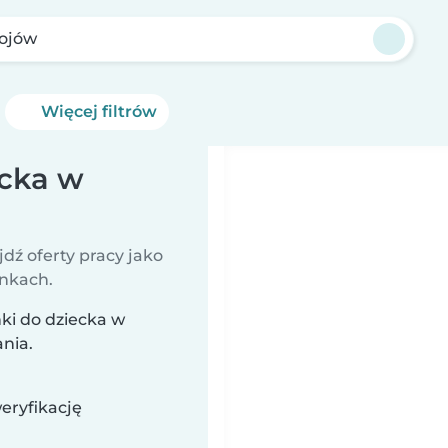
ojów
Więcej filtrów
ecka w
jdź oferty pracy jako
unkach.
ki do dziecka w
nia.
eryfikację