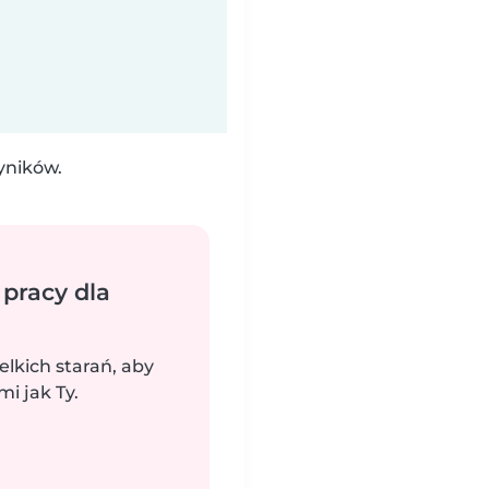
yników.
 pracy dla
elkich starań, aby
i jak Ty.